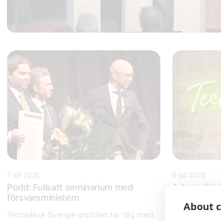
7 juli 2026
6 juli 2026
Podd: Fullsatt seminarium med
Arbetsrättsj
försvarsministern
till ett vä
About c
Techsäkra Sverige-podden tar dig med
Vill du arbet