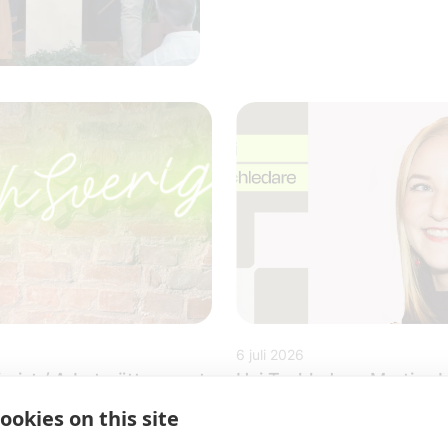
6 juli 2026
urist / Arbetsrättsexpert
Hej Techledare: Martina 
xande TechSverige
Höst, HPE Sverige
ookies on this site
a nära några av Sveriges
När Nyckeltalsinstitutet nyl