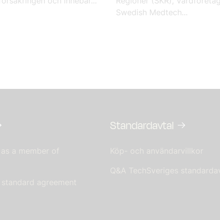
örsäkringen och innebär...
Regioner (SKR), Vårdföreta
Swedish Medtech...
Standardavtal
 as a member of
Köp- och användarvillkor
Q&A TechSveriges standardav
s standard agreement