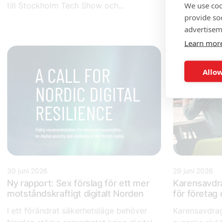
We use coo
till Stockholm Tech Show och...
mest innovati
provide so
advertisem
Learn mor
Allow
30 juni 2026
29 juni 2026
Ny rapport: Sex förslag för ett mer
Karensavdr
motståndskraftigt digitalt Norden
för företa
I ett förändrat säkerhetsläge behöver
Karensavdrag