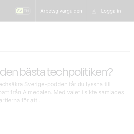
Arbetsgivarguiden
Logga in
SV
EN
r den bästa techpolitiken?
Techsäkra Sverige-podden får du lyssna till
batt från Almedalen. Med valet i sikte samlades
tierna för att...