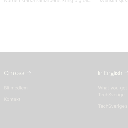
Norden stärka samarbetet kring digital...
svenska sjukf
Om oss
In English
Bli medlem
What you get
TechSverige
Kontakt
TechSverige’