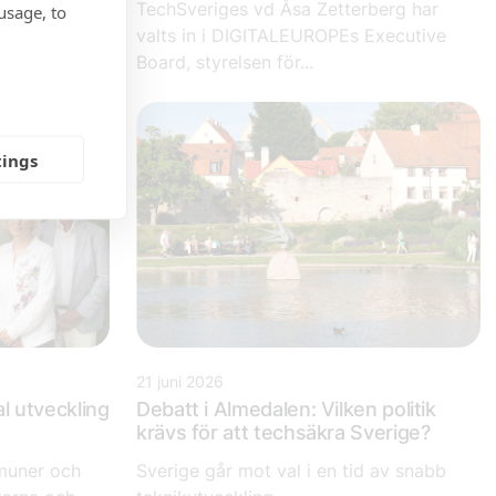
TechSveriges vd Åsa Zetterberg har
usage, to
attraktiva
valts in i DIGITALEUROPEs Executive
Board, styrelsen för...
tings
21 juni 2026
al utveckling
Debatt i Almedalen: Vilken politik
krävs för att techsäkra Sverige?
muner och
Sverige går mot val i en tid av snabb