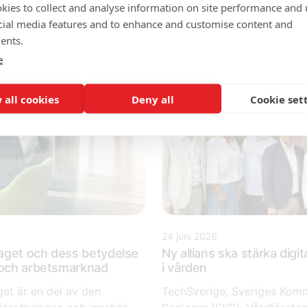
kies to collect and analyse information on site performance and 
va företag...
presenterade Sveriges mest 
cial media features and to enhance and customise content and
arbetsgivare var det...
ents.
e
 all cookies
Deny all
Cookie set
24 juni 2026
aget och dess betydelse
Ny allians ska stärka digit
g och arbetsmarknad
i vården
et är en del av den
TechSverige, Sveriges Kom