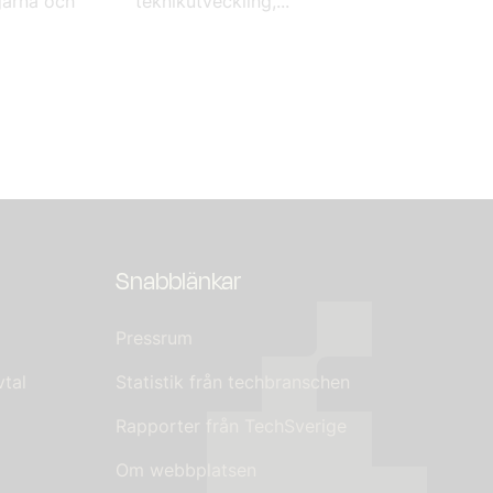
garna och
teknikutveckling,...
Snabblänkar
Pressrum
tal
Statistik från techbranschen
Rapporter från TechSverige
Om webbplatsen