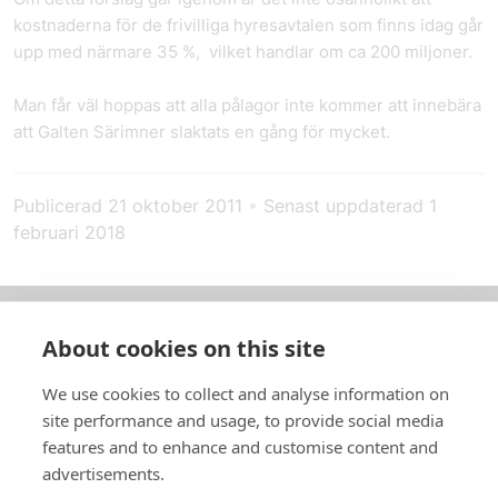
kostnaderna för de frivilliga hyresavtalen som finns idag går
upp med närmare 35 %, vilket handlar om ca 200 miljoner.
Man får väl hoppas att alla pålagor inte kommer att innebära
att Galten Särimner slaktats en gång för mycket.
Publicerad
21 oktober 2011
•
Senast uppdaterad
1
februari 2018
About cookies on this site
Om oss
We use cookies to collect and analyse information on
In English
site performance and usage, to provide social media
features and to enhance and customise content and
Standardavtal
advertisements.