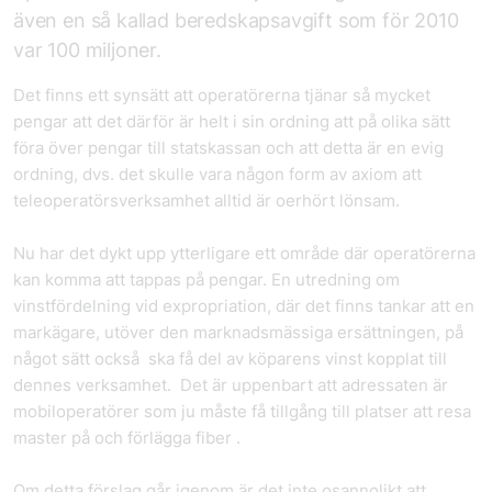
även en så kallad beredskapsavgift som för 2010
var 100 miljoner.
Det finns ett synsätt att operatörerna tjänar så mycket
pengar att det därför är helt i sin ordning att på olika sätt
föra över pengar till statskassan och att detta är en evig
ordning, dvs. det skulle vara någon form av axiom att
teleoperatörsverksamhet alltid är oerhört lönsam.
Nu har det dykt upp ytterligare ett område där operatörerna
kan komma att tappas på pengar. En utredning om
vinstfördelning vid expropriation, där det finns tankar att en
markägare, utöver den marknadsmässiga ersättningen, på
något sätt också ska få del av köparens vinst kopplat till
dennes verksamhet. Det är uppenbart att adressaten är
mobiloperatörer som ju måste få tillgång till platser att resa
master på och förlägga fiber .
Om detta förslag går igenom är det inte osannolikt att