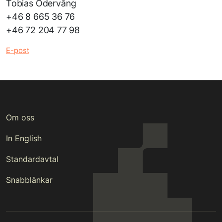
Tobias Odervång
+46 8 665 36 76
+46 72 204 77 98
E-post
Om oss
In English
Standardavtal
Snabblänkar