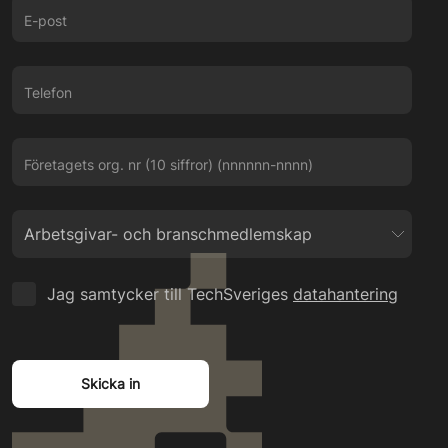
E-post
Telefon
Företagets org. nr (10 siffror) (nnnnnn-nnnn)
Jag samtycker till TechSveriges
datahantering