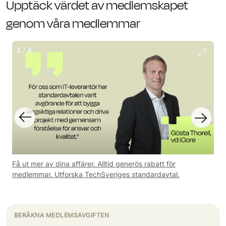
Upptäck värdet av medlemskapet
genom våra medlemmar
4
/
4
Läs intervjun med Kristofer von Beetzen, Chief Product
Officer, Freja eID
BERÄKNA MEDLEMSAVGIFTEN