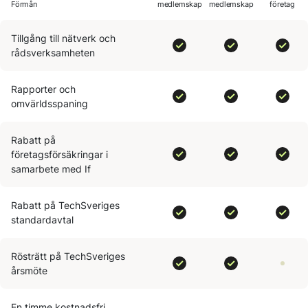
Förmån
medlem­skap
medlem­skap
företag
Tillgång till nätverk och
rådsverksamheten
Rapporter och
omvärldsspaning
Rabatt på
företagsförsäkringar i
samarbete med If
Rabatt på TechSveriges
standardavtal
Rösträtt på TechSveriges
årsmöte
En timme kostnadsfri