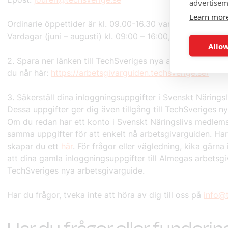
advertisem
Learn mor
Ordinarie öppettider är kl. 09.00-16.30 vardagar, lunchstä
Vardagar (juni – augusti) kl. 09:00 – 16:00, lunchstängt kl
Allow
2. Spara ner länken till TechSveriges nya arbetsgivargui
du når här:
https://arbetsgivarguiden.techsverige.se/
3. Säkerställ dina inloggningsuppgifter i Svenskt Närings
Dessa uppgifter ger dig även tillgång till TechSveriges n
Om du redan har ett konto i Svenskt Näringslivs medlem
samma uppgifter för att enkelt nå arbetsgivarguiden. Har
skapar du ett
här
. För frågor eller vägledning, kika gärna 
att dina gamla inloggningsuppgifter till Almegas arbetsgiv
TechSveriges nya arbetsgivarguide.
Har du frågor, tveka inte att höra av dig till oss på
info@