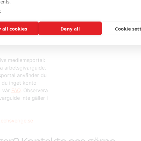
ents.
e
ngt kl. 12.00-13.00.
. 12:00 – 13:00.
 all cookies
Deny all
Cookie set
de, med AI-stöd, som
livs medlemsportal:
ya arbetsgivarguide.
sportal använder du
 du inget konto
i vår
FAQ
. Observera
arguide inte gäller i
techsverige.se