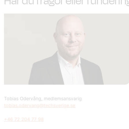
H
ar du frågor eller funderi
Tobias Odervång, medlemsansvarig
tobias.odervang@techsverige.se
+46 72 204 77 98