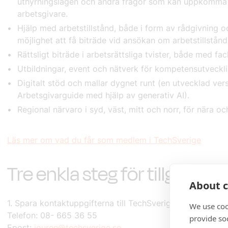
uthyrningslagen och andra frågor som kan uppkomma i
arbetsgivare.
Hjälp med arbetstillstånd, både i form av rådgivning 
möjlighet att få biträde vid ansökan om arbetstillstån
Rättsligt biträde i arbetsrättsliga tvister, både med f
Utbildningar, event och nätverk för kompetensutveck
Digitalt stöd och mallar dygnet runt (en utvecklad ve
Arbetsgivarguide med hjälp av generativ AI).
Regional närvaro i syd, väst, mitt och norr, för nära oc
Läs mer om vad du får som medlem i TechSverige
Tre enkla steg för tillgång t
About c
1. Spara kontaktuppgifterna till TechSveriges arbetsgivar
We use coo
Telefon: 08- 665 36 55
provide so
Epost:
jouren@techsverige.se