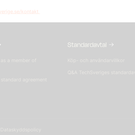
erige.se/kontakt
Standardavtal
 as a member of
Köp- och användarvillkor
Q&A TechSveriges standardav
s standard agreement
Dataskyddspolicy