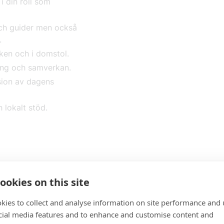
 din roll som
och guider men också
d.
acken och i domstol.
ling och samverkan.
rsion av dagens
h lokalt stöd.
ill TechSveriges arbetsgivarse
ookies on this site
jour.
kies to collect and analyse information on site performance and 
cial media features and to enhance and customise content and