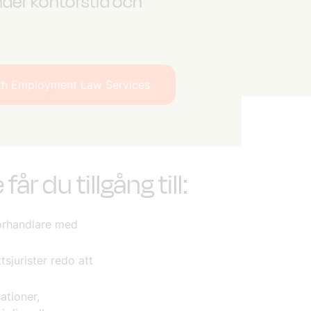
under kontorstid och
ith Employment Law Services
 du tillgång till:
förhandlare med
sjurister redo att
ationer,