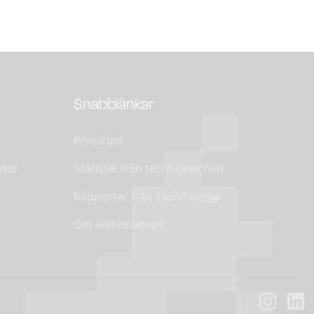
Snabblänkar
Pressrum
tal
Statistik från techbranschen
Rapporter från TechSverige
Om webbplatsen