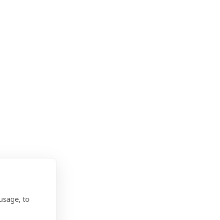
rvice:
usage, to