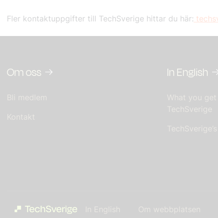
Fler kontaktuppgifter till TechSverige hittar du här:
techsv
Om oss
In English
Bli medlem
What you get
TechSverige
Kontakt
TechSverige’
In English
Om webbplatsen