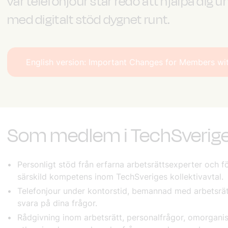
vår telefonjour står redo att hjälpa dig 
med digitalt stöd dygnet runt.
English version: Important Changes for Members w
Som medlem i TechSverige får
Personligt stöd från erfarna arbetsrättsexperter och 
särskild kompetens inom TechSveriges kollektivavtal.
Telefonjour under kontorstid, bemannad med arbetsrätt
svara på dina frågor.
Rådgivning inom arbetsrätt, personalfrågor, omorganis