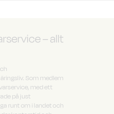
service – allt
och
Näringsliv. Som medlem
givarservice, med ett
rade på just
iga runt om i landet och