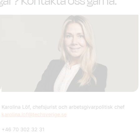
ngar? Kontakta oss gärna.
Karolina Löf, chefsjurist och arbetsgivarpolitisk chef
karolina.lof@techsverige.se
+46 70 302 32 31