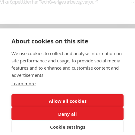
Vilka öppettider har TechSveriges arbetsgivarjour?
Telefon:
08- 665 36 55
Kl. 09:00 – 16:30 vardagar, lunchstängt kl. 12:00 – 13:00.
Epost:
jouren@techsverige.se
Vardagar (juni – augusti) kl. 09:00 – 16:00, lunchstängt kl. 12:00
– 13:00.
About cookies on this site
Om oss
We use cookies to collect and analyse information on
In English
site performance and usage, to provide social media
features and to enhance and customise content and
Standardavtal
advertisements.
Learn more
Snabblänkar
Allow all cookies
Deny all
In English
Om webbplatsen
Dataskyddspolicy
Cookie settings