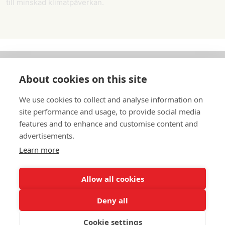
till minskad klimatpåverkan.
About cookies on this site
Om oss
We use cookies to collect and analyse information on
In English
site performance and usage, to provide social media
features and to enhance and customise content and
Standardavtal
advertisements.
Learn more
Snabblänkar
Allow all cookies
Deny all
In English
Om webbplatsen
Dataskyddspolicy
Cookie settings