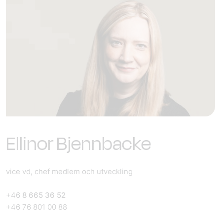
Ellinor Bjennbacke
vice vd, chef medlem och utveckling
+46
8 665 36 52
+46 76 801 00 88