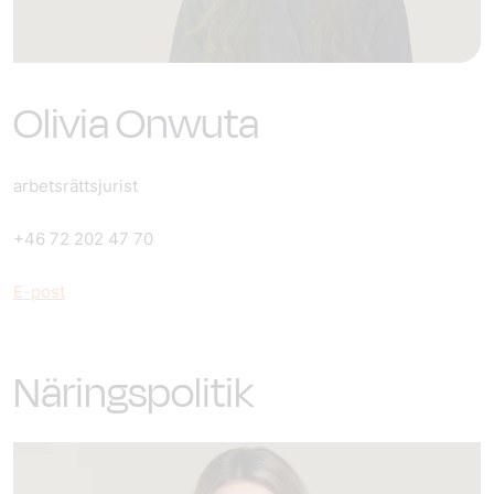
Olivia Onwuta
arbetsrättsjurist
+46 72 202 47 70
E-post
Näringspolitik