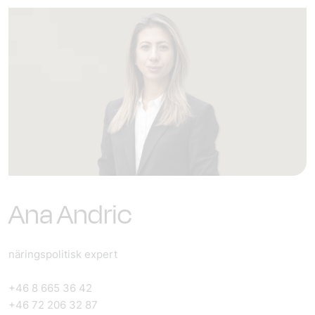
Ana Andric
näringspolitisk expert
+46 8 665 36 42
+46 72 206 32 87