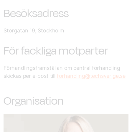
Besöksadress
Storgatan 19, Stockholm
För fackliga motparter
Förhandlingsframställan om central förhandling
skickas per e-post till
forhandling@techsverige.se
Organisation