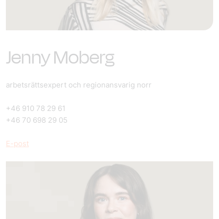
Jenny Moberg
arbetsrättsexpert och regionansvarig norr
+46 910 78 29 61
+46 70 698 29 05
E-post