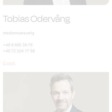
Tobias Odervång
medlemsansvarig
+46 8 665 36 76
+46 72 204 77 98
E-post