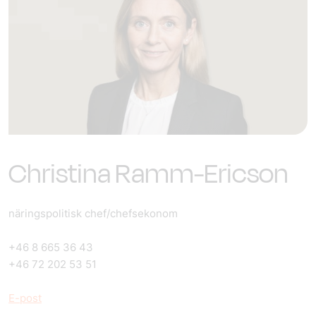
Christina Ramm-Ericson
näringspolitisk chef/chefsekonom
+46 8 665 36 43
+46 72 202 53 51
E-post