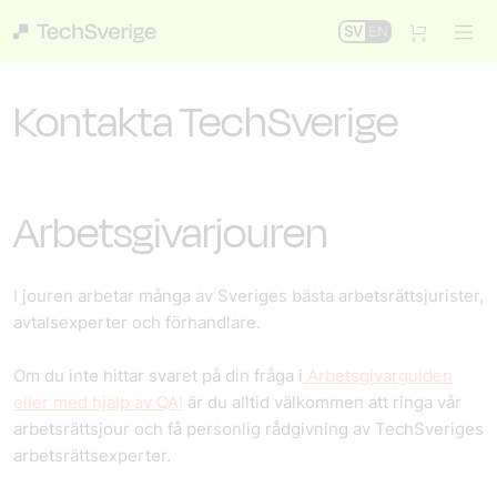
SV
EN
Kontakta TechSverige
Arbetsgivarjouren
I jouren arbetar många av Sveriges bästa arbetsrättsjurister,
avtalsexperter och förhandlare.
Om du inte hittar svaret på din fråga i
Arbetsgivarguiden
eller med hjälp av QAI
är du alltid välkommen att ringa vår
arbetsrättsjour och få personlig rådgivning av TechSveriges
arbetsrättsexperter.