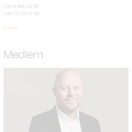
+46 8 665 36 56
+46 72 210 11 39
E-post
Medlem