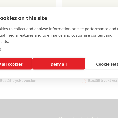
ookies on this site
LEVERANSER
ojekt, Allmänna
Agila projekt, Bilaga 
kies to collect and analyse information on site performance and 
elser (10 ex)
och vinstdelning (1
cial media features and to enhance and customise content and
ents.
300
kr
e
för icke-medlemmar
900
kr
för icke-medl
ms
exkl. moms
 all cookies
Deny all
Cookie set
da ner med abonnemang
Ladda ner med abo
Beställ tryckt version
Beställ tryckt ver