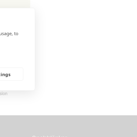
Risk-
usage, to
0ex)
emmar
tings
nnemang
sion