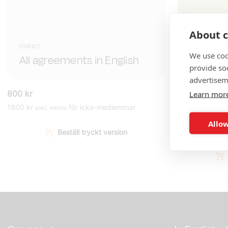
About c
LEVERANSER
Agila pr
ÖVRIGT
We use coo
All agreements in English
bestämm
provide so
advertisem
800
kr
300
kr
Learn mor
1800
kr
för icke-medlemmar
900
kr
exkl. moms
exkl. mo
Allow
Beställ tryckt version
Lad