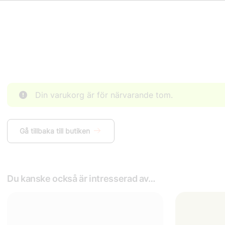
Din varukorg är för närvarande tom.
Gå tillbaka till butiken
Du kanske också är intresserad av…