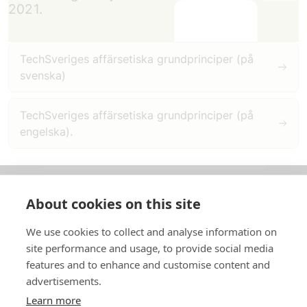
2021.
TechSveriges affärsetiska grundprinciper (på
svenska)
TechSveriges affärsetiska grundprinciper (på
engelska).
About cookies on this site
Om oss
We use cookies to collect and analyse information on
In English
site performance and usage, to provide social media
features and to enhance and customise content and
Standardavtal
advertisements.
Learn more
Snabblänkar