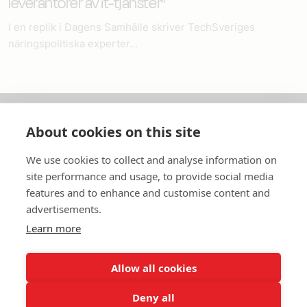
leverantörer av it-tjänster”
I en replik i Dagens Samhälle skriver TechSveriges
näringspolitiska experter...
About cookies on this site
Om oss
We use cookies to collect and analyse information on
In English
site performance and usage, to provide social media
features and to enhance and customise content and
Standardavtal
advertisements.
Learn more
Snabblänkar
Allow all cookies
Deny all
In English
Om webbplatsen