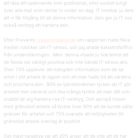
att läsa allt spännande som publiceras, eller suckat tungt
över alla mail som ramlar in under en dag. IT innebär ju dels
att vi får tillgång till all denna information, dels ger ju IT oss
också verktyg att hantera den.
Efter Prevents
pressmeddelande
om rapporten hade flera
medier rubriker om IT-stress, och jag anade katastrofsiffror
från undersökningen. Men denna visade ju tvärtemot att
de flesta var väldigt positiva och inte kände IT-stress alls.
Över 70% upplever att mängden information som de tar
emot i sitt arbete är lagom och att man hade tid att värdera
och prioritera den. 80% av tjänstemännen tycker att IT gör
arbetet mer varierat och lika många tyckte att man lätt och
snabbt lär sig hantera nya IT-verktyg. Och apropå risken
med gränslöst arbete så tyckte över 80% att de kunde sätta
gränser för arbetet och 75% svarade att möjligheten till
gränslöst arbete överlag är positivt.
Det mest negativa var att 20% anser att de inte att de har