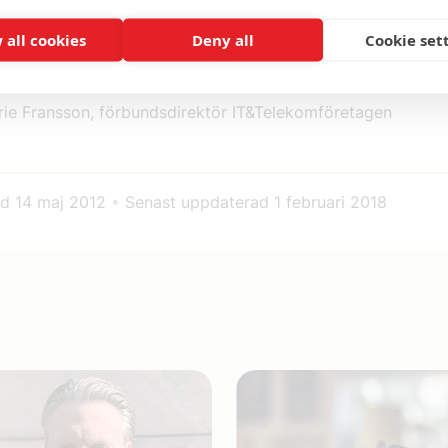
tioner och ekonomiska styrsystem. Ska vi klara det så måst
 all cookies
Deny all
Cookie set
in resa nu. På många punkter ligger vi redan fem år efter v
d på andra sidan bron.
ie Fransson, förbundsdirektör IT&Telekomföretagen
ad
14 maj 2012
•
Senast uppdaterad
1 februari 2018