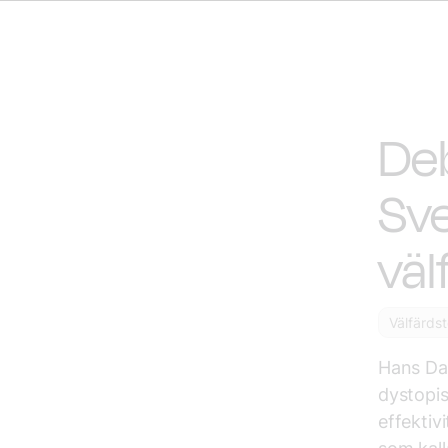
Deb
Sve
väl
Välfärds
Hans Dah
dystopis
effektiv