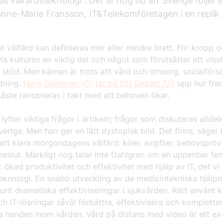
as välfärdsteknologi . Det är hög tid att Sverige följer e
Anne-Marie Fransson, IT&Telekomföretagen i en repli
 välfärd kan definieras mer eller mindre brett. För kropp oc
s kulturen en viktig del och något som förutsätter ett viss
t stöd. Men kärnan är trots allt vård och omsorg, socialförs
ldning.
Hans Dahlgren (C) tar på DN Debatt 7/5
upp hur fra
åste ransoneras i takt med att behoven ökar.
lyfter viktiga frågor i artikeln; frågor som diskuteras alldel
Sverige. Men han ger en lätt dystopisk bild. Det finns, säger
 att klara morgondagens välfärd: köer, avgifter, behovsprö
beslut. Märkligt nog talar inte Dahlgren om en uppenbar fe
: ökad produktivitet och effektivitet med hjälp av IT, det vi 
teknologi. En snabb utveckling av de medicintekniska hjälp
urit dramatiska effektiviseringar i sjukvården. Rätt använt 
ch IT-lösningar såväl förbättra, effektivisera och komplette
a handen inom vården. Vård på distans med video är ett e