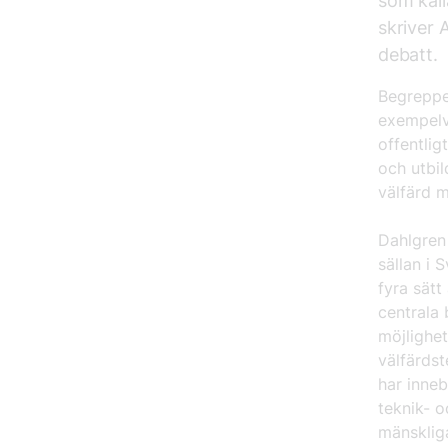
som kall
skriver 
debatt.
Begreppet
exempelvi
offentlig
och utbi
välfärd m
Dahlgren 
sällan i 
fyra sätt
centrala 
möjlighet
välfärds
har inneb
teknik- o
mänsklig