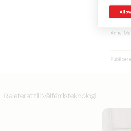
organisa
Allow
påbörja s
grannlan
Anne-Mar
Publicer
Relaterat till Välfärdsteknologi