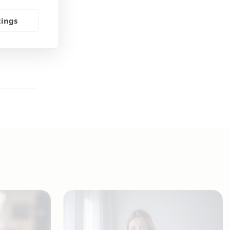
e Sverige
tings
årt