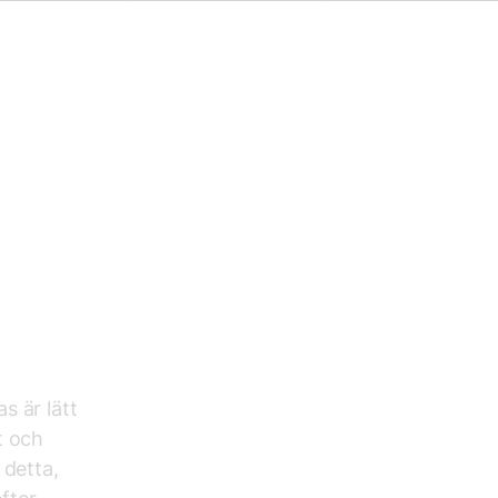
s är lätt
t och
 detta,