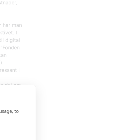
stnader,
är har man
tivet. I
l digital
i ”Fonden
kan
).
ressant i
en del om
e
het till
usage, to
a, med
tt få
kturer,