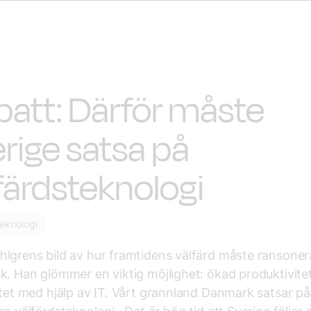
att: Därför måste
rige satsa på
färdsteknologi
teknologi
lgrens bild av hur framtidens välfärd måste ransonera
k. Han glömmer en viktig möjlighet: ökad produktivite
itet med hjälp av IT. Vårt grannland Danmark satsar på