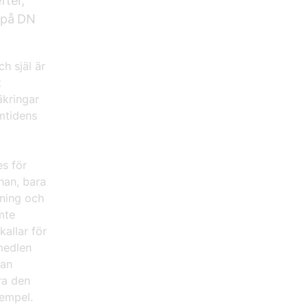
fter,
k på DN
h själ är
t
äkringar
mtidens
es för
 han, bara
vning och
mte
kallar för
medlen
kan
ra den
xempel.