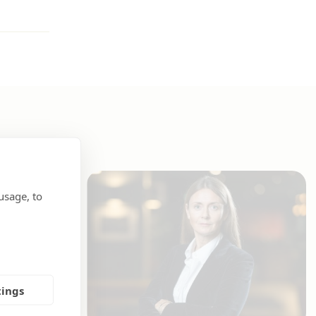
usage, to
tings