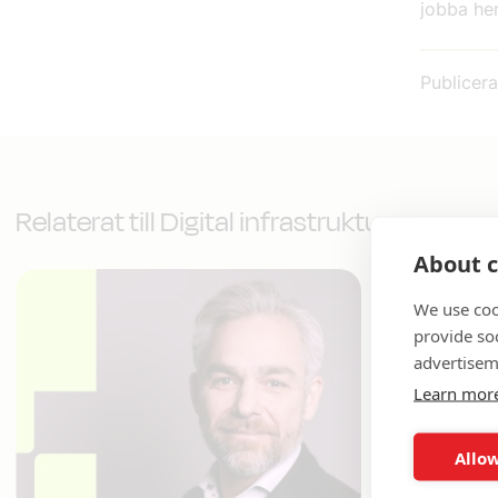
jobba h
Publicer
Relaterat till Digital infrastruktur
About c
We use coo
provide so
advertisem
Learn mor
Allow