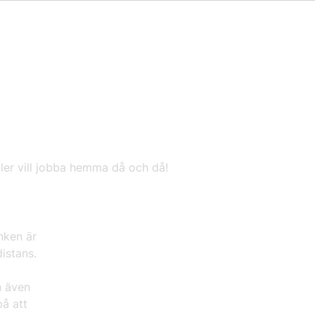
ler vill jobba hemma då och då!
nken är
istans.
n även
på att