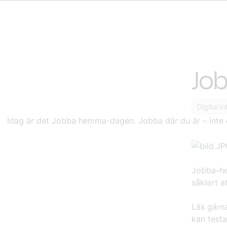
Jo
Digital i
Idag är det Jobba hemma-dagen. Jobba där du är – inte 
Jobba-he
såklart a
Läs gärn
kan test