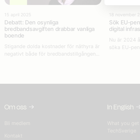
15 april 2025
18 november 
Debatt: Den osynliga
Sök EU-peng
bredbandsavgiften drabbar vanliga
digital infra
boende
Nu är 2024 å
Stigande dolda kostnader för näthyra är
söka EU-peng
negativt både för bredbandstillgången...
Om oss
In English
Bli medlem
What you get
TechSverige
Kontakt