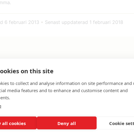
emma.
ad
6 februari 2013
•
Senast uppdaterad
1 februari 2018
ookies on this site
kies to collect and analyse information on site performance and 
cial media features and to enhance and customise content and
ents.
e
 all cookies
Deny all
Cookie set