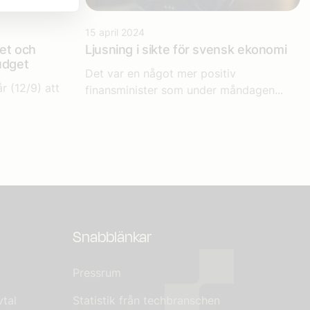
15 april 2024
het och
Ljusning i sikte för svensk ekonomi
udget
Det var en något mer positiv
 (12/9) att
finansminister som under måndagen...
Snabblänkar
Pressrum
tal
Statistik från techbranschen