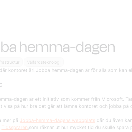
bba hemma-dagen
nfrastruktur
Välfärdsteknologi
där kontoret är! Jobba hemma-dagen är för alla som kan el
mma-dagen är ett initiativ som kommer från Microsoft. Ta
tt visa på hur bra det går att lämna kontoret och jobba på d
a mer på
Jobba-hemma-dagens webbplats
där du även ka
a
Tidsspraren
,som räknar ut hur mycket tid du skulle spara 