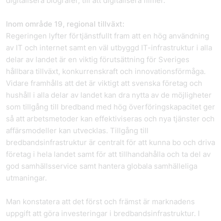
digitalisera biografer, till att digitalisera filmer.
Inom område 19, regional tillväxt:
Regeringen lyfter förtjänstfullt fram att en hög användning
av IT och internet samt en väl utbyggd IT-infrastruktur i alla
delar av landet är en viktig förutsättning för Sveriges
hållbara tillväxt, konkurrenskraft och innovationsförmåga.
Vidare framhålls att det är viktigt att svenska företag och
hushåll i alla delar av landet kan dra nytta av de möjligheter
som tillgång till bredband med hög överföringskapacitet ger
så att arbetsmetoder kan effektiviseras och nya tjänster och
affärsmodeller kan utvecklas. Tillgång till
bredbandsinfrastruktur är centralt för att kunna bo och driva
företag i hela landet samt för att tillhandahålla och ta del av
god samhällsservice samt hantera globala samhälleliga
utmaningar.
Man konstatera att det först och främst är marknadens
uppgift att göra investeringar i bredbandsinfrastruktur. I