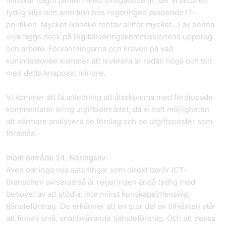
minskar något jämfört med föregående år, ser vi ändå en
tydlig vilja och ambition hos regeringen avseende IT-
politiken. Mycket (kanske rentav alltför mycket…) av denna
vilja läggs dock på Digitaliseringskommissionens uppdrag
och arbete. Förväntningarna och kraven på vad
kommissionen kommer att leverera är redan höga och blir
med detta knappast mindre.
Vi kommer att få anledning att återkomma med fördjupade
kommentarer kring utgiftsområdet, då vi haft möjligheten
att närmare analysera de förslag och de utgiftsposter som
föreslås.
Inom område 24, Näringsliv:
Även om inga nya satsningar som direkt berör ICT-
branschen aviseras så är regeringen ändå tydlig med
behovet av att stödja, inte minst kunskapsintensiva,
tjänsteföretag. De erkänner att en stor del av tillväxten står
att finna i små, snabbväxande tjänsteföretag. Och att dessa