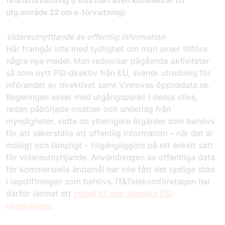
finansförvaltning (i viss mån även kommentar till
utg.område 22 om e-förvaltning):
Vidareutnyttjande av offentlig information
Här framgår inte med tydlighet om man avser tillföra
några nya medel. Man redovisar pågående aktiviteter
så som nytt PSI-direktiv från EU, svensk utredning för
införandet av direktivet samt Vinnovas öppnadata.se.
Regeringen avser med utgångspunkt i dessa olika,
redan påbörjade insatser och underlag från
myndigheter, vidta de ytterligare åtgärder som behövs
för att säkerställa att offentlig information – när det är
möjligt och lämpligt – tillgängliggörs på ett enkelt sätt
för vidareutnyttjande. Användningen av offentliga data
för kommersiella ändamål har inte fått det tydliga stöd
i lagstiftningen som behövs. IT&Telekomföretagen har
därför lämnat ett
inspel till den svenska PSI-
utredningen.