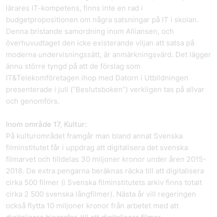
lärares IT-kompetens, finns inte en rad i
budgetpropositionen om några satsningar på IT i skolan.
Denna bristande samordning inom Alliansen, och
överhuvudtaget den icke existerande viljan att satsa på
moderna undervisningssätt, är anmärkningsvärd. Det lägger
ännu större tyngd på att de förslag som
IT&Telekomföretagen ihop med Datorn i Utbildningen
presenterade i juli (”Beslutsboken”) verkligen tas på allvar
och genomförs.
Inom område 17, Kultur:
På kulturområdet framgår man bland annat Svenska
filminstitutet får i uppdrag att digitalisera det svenska
filmarvet och tilldelas 30 miljoner kronor under åren 2015-
2018. De extra pengarna beräknas räcka till att digitalisera
cirka 500 filmer (i Svenska filminstitutets arkiv finns totalt
cirka 2 500 svenska långfilmer). Nästa år vill regeringen
också flytta 10 miljoner kronor från arbetet med att