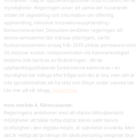
förstärkas. I dag är upphandlingsstödet utspritt på ett flertal
myndigheter. Regeringen avser att samla det nuvarande
stödet till vägledning och information om offentlig
upphandling, inklusive innovationsupphandling i
Konkurrensverket. Dessutom bedömer regeringen att
denna verksamhet bör stärkas ytterligare, varför
Konkurrensverkets anslag från 2015 utökas permanent med
35 miljoner kronor. Inköpscentralen vid Kammarkollegiet
bedöms inte beröras av förändringen. Att de
upphandlingsstödjande funktionerna samordnas i en
myndighet har många efterfrågat och det är bra, men det är
inte oproblematiskt att ha stöd och tillsyn under samma tak.
Läs mer på vår blogg,
tyckomit.se
Inom område 4, Rättsväsende:
Regeringens ambitioner med att stärka rättsväsendets
möjligheter att både nyttja digital teknik samt beivra
brottslighet i den digitala miljön, är självfallet lovvärda. Men
det är viktigt att ta hänsyn till såväl personlig integritet (bra