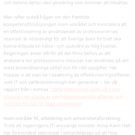
och betona detta i den utredning som kommer att tillsättas.
Man lyfter också frågan om den framtida
kompetensförsörjningen inom området och konstatera att
en effektivisering av användandet av professionernas
resurser är nödvändigt för att Sverige även fortsatt ska
kunna erbjuda en hälso- och sjukvård av hög kvalitet.
Regeringen anser därför att det finns behov av att
analysera hur professionens resurser kan användas på det
mest ändamålsenliga sättet och för rätt uppgifter. Här
hoppas vi att man tar i beaktning de effektiviseringseffekter
som IT och välfärdsteknologin kan genererar – läs vår
rapport från i somras
"Välfärdsteknologi inom vård och
omsorg – en studie av samhällsekonomiska effekter och
politiska förslag till ökad användning"
Inom område 16, utbildning och universitetsforskning:
Trots att regeringens IT-ansvarige minister Anna-Karin Hatt
har förespråkat satsningar i miljardklassen på att höja