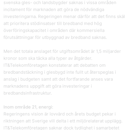
svenska gles- och landsbygder saknas i vissa områden
incitament för marknaden att göra de nödvändiga
investeringarna. Regeringen menar därför att det finns skäl
att prioritera stödinsatser till bredband med hög
överföringskapacitet i områden där kommersiella
förutsättningar för utbyggnad av bredband saknas.
Men det totala anslaget för utgiftsområdet är 1,5 miljarder
kronor som ska täcka alla typer av åtgärder.
IT&Telekomföretagen konstaterar att debatten om
bredbandstäckning i glesbygd inte fullt ut återspeglas i
anslag i budgeten samt att det fortfarande anses vara
marknadens uppgift att göra investeringar i
bredbandsinfrastruktur.
Inom område 21, energi:
Regeringens vision är lovvärd och årets budget pekar i
riktningen att Sverige vill delta i ett miljörelaterat upplägg.
IT&Telekomföretagen saknar dock tydlighet i samarbetet