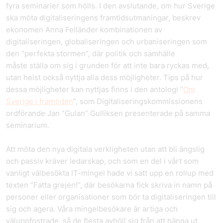
fyra seminarier som hölls. I den avslutande, om hur Sverige
ska möta digitaliseringens framtidsutmaningar, beskrev
ekonomen Anna Felländer kombinationen av
digitaliseringen, globaliseringen och urbaniseringen som
den ”perfekta stormen”, där politik och samhälle
måste ställa om sig i grunden för att inte bara ryckas med,
utan helst också nyttja alla dess möjligheter. Tips på hur
dessa möjligheter kan nyttjas finns i den antologi ”
Om
Sverige i framtiden
”, som Digitaliseringskommissionens
ordförande Jan ”Gulan” Gulliksen presenterade på samma
seminarium.
Att möta den nya digitala verkligheten utan att bli ängslig
och passiv kräver ledarskap, och som en del i vårt som
vanligt välbesökta IT-mingel hade vi satt upp en rollup med
texten ”Fatta grejen!”, där besökarna fick skriva in namn på
personer eller organisationer som bör ta digitaliseringen till
sig och agera. Våra mingelbesökare är artiga och
väluppfostrade, så de flesta avhöll sig från att hänga ut