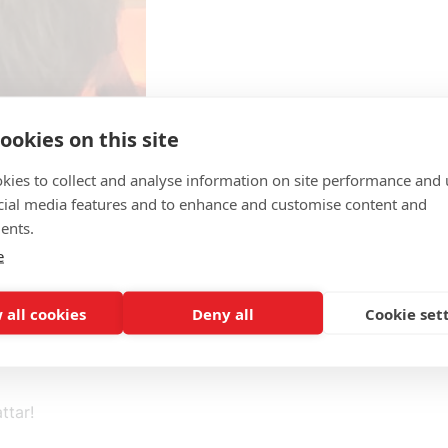
narium ”Datadriven
ookies on this site
t betonade han
på sin politiska
kies to collect and analyse information on site performance and 
cial media features and to enhance and customise content and
ents.
e
en,
 all cookies
Deny all
Cookie set
ttar!