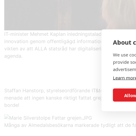
IT-minister Mehmet Kaplan inledningstalade på vårt semi
About c
innovation genom offentligägd information”. Bland anna
vikten av att ALLA statsråd har digitaliseringen högt upp 
We use coo
agenda.
provide so
advertisem
Learn mor
Staffan Hanstorp, styrelseordförande IT&telekomföretag
Allow
menade att ingen kanske riktigt fattat grejen men att alla
borde!
Många av Almedalsbesökarna markerade tydligt att de fa