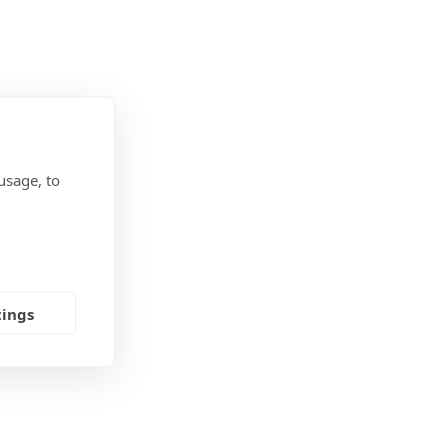
usage, to
tings