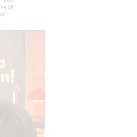
iva på
för