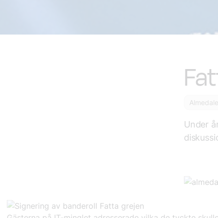
Fat
Almedal
Under år
diskussi
Gästerna på IT-minglet adresserade vilka de tyckte skulle