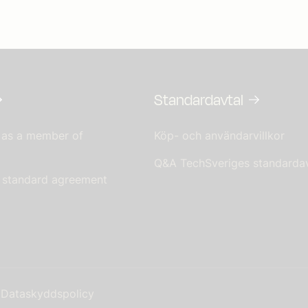
Standardavtal
 as a member of
Köp- och användarvillkor
Q&A TechSveriges standardav
s standard agreement
Dataskyddspolicy