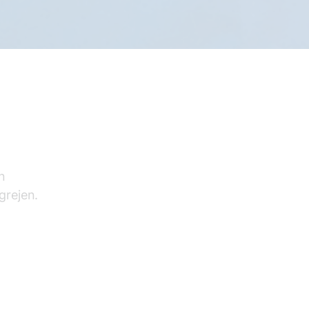
n
grejen.