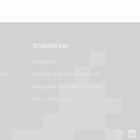
Snabblänkar
Pressrum
tal
Statistik från techbranschen
Rapporter från TechSverige
Om webbplatsen