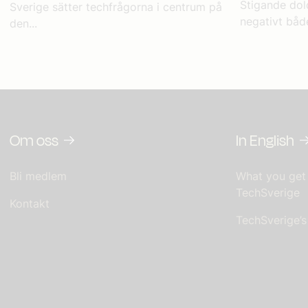
Stigande dol
Sverige sätter techfrågorna i centrum på
negativt både
den...
Om oss
In English
Bli medlem
What you get
TechSverige
Kontakt
TechSverige’