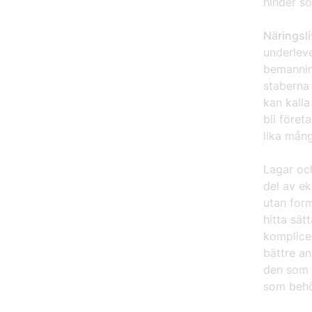
hinder so
Näringsli
underlev
bemannin
staberna 
kan kalla
bli föret
lika mång
Lagar och
del av e
utan for
hitta sät
komplice
bättre an
den som 
som behö