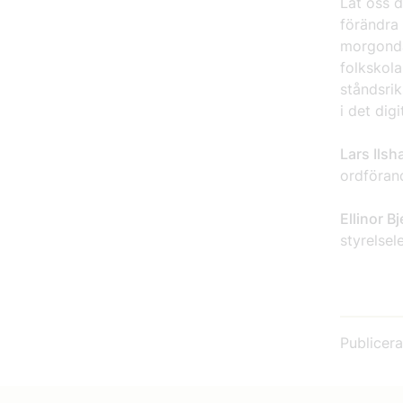
Låt oss d
förändra 
morgonda
folkskola
ståndsrik
i det dig
Lars Ils
ordföran
Ellinor 
styrelsel
Publicer