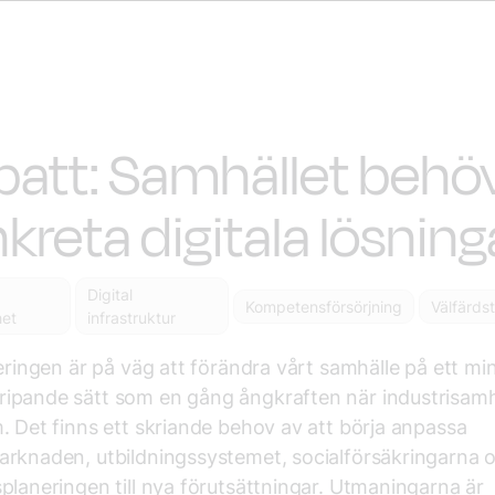
att: Samhället behö
kreta digitala lösning
Digital
Kompetensförsörjning
Välfärds
het
infrastruktur
seringen är på väg att förändra vårt samhälle på ett min
ipande sätt som en gång ångkraften när industrisamh
. Det finns ett skriande behov av att börja anpassa
rknaden, utbildningssystemet, socialförsäkringarna 
planeringen till nya förutsättningar. Utmaningarna är