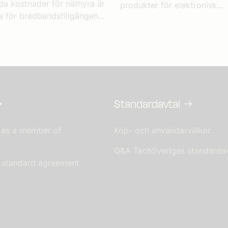
da kostnader för näthyra är
produkter för elektronisk...
 för bredbandstillgången...
Standardavtal
 as a member of
Köp- och användarvillkor
Q&A TechSveriges standardav
s standard agreement