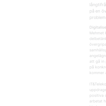
långtifr
på en öv
probleme
Digitali
Mehmet K
delbetän
övergripa
samhälls
angelägn
att gå in
på konkre
kommer at
IT&Telek
uppdraget
positiva
arbetat h