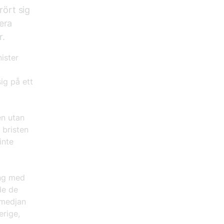
rört sig
era
r.
nister
ig på ett
en utan
 bristen
inte
ing med
de de
smedjan
erige,