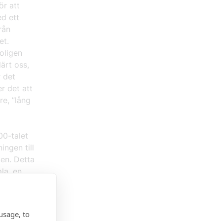
ör att
ed ett
rån
et.
oligen
lärt oss,
r det
r det att
re, ”lång
00-talet
ingen till
den. Detta
la, en
Här finns
usage, to
tativ