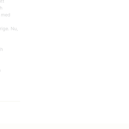
tt
ch
– med
rige. Nu,
ch
h