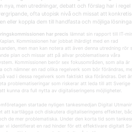
ån nya, men utredningar, debatt och förslag har i regel 
ergripande, ofta utopisk nivå och missat att konkretis
n eller koppla dem till handfasta och möjliga lösninga
seringskommissionen har precis
lämnat sin rapport till IT-mi
aplan. Kommissionen har jobbat ihärdigt med en rad
kanden, men man kan notera att även denna utredning rör s
nde plan och missar att på allvar problematisera våra
ystem. Kommissionen berör sex fokusområden, som alla är
a och nämner en rad olika regelverk som bör förändras, m
 på vad i dessa regelverk som faktiskt ska förändras. Det är
ta problematiseringar som riskerar att leda till att Sverige 
t kunna dra full nytta av digitaliseringens möjligheter.
omföretagen startade nyligen tankesmedjan Digital Utman
 att kartlägga och diskutera digitaliseringens effekter, bå
 och de mer problematiska. Under den korta tid som tanke
ar vi identifierat en rad hinder för ett effektivare digitalt Sv