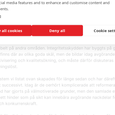
cial media features and to enhance and customise content and
 omsorg genom att vårdgivare kan få samlad kunskap om 
ents.
s vårdhistoria och medicinering. Idag är detta i princip omöj
e
 och annat är visserligen digitala, men de behandlas som p
egritetsreglering leder till att dokumentationen är uppdelad 
e stuprör, vilket kanske skyddar patientens integritet men
 all cookies
Deny all
Cookie set
lbehandlingar och oavsiktliga biverkningar leder uppskattnin
sfall per år, ett storskaligt systemfel som skulle vara helt
belt på andra områden. Integritetsskydden har byggts på
finns där av olika goda skäl, men de bildar idag avgörande
tivisering och kvalitetsökning, och måste därför diskuteras
ningslöst.
stem vi listat ovan skapades för länge sedan och har däref
 successivt. Idag är de oerhört komplicerade att reformera
d har gjorts på välmotiverade grunder, men den samlade e
t ett hinder som på sikt kan innebära avgörande nackdelar 
ch konkurrenskraft.