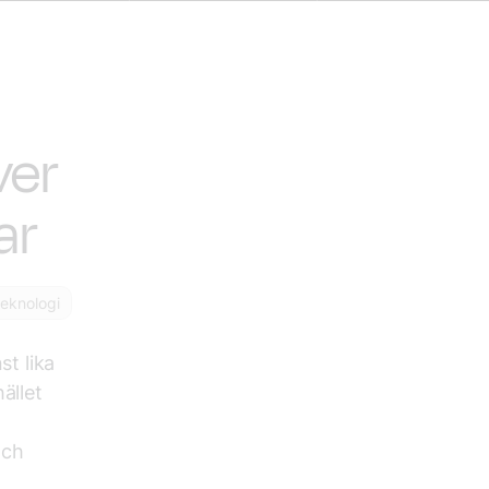
ver
ar
teknologi
st lika
ället
och