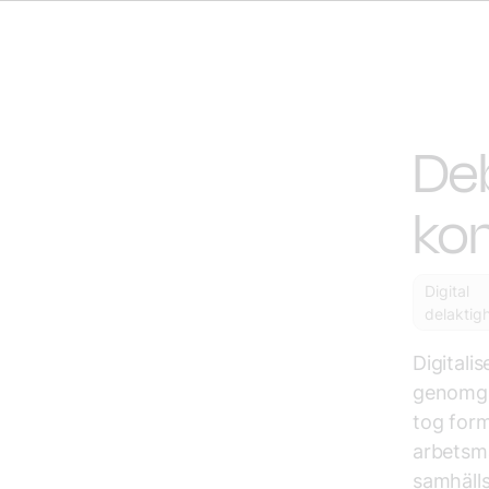
Deb
kon
Digital
delaktig
Digitali
genomgr
tog form
arbetsma
samhälls