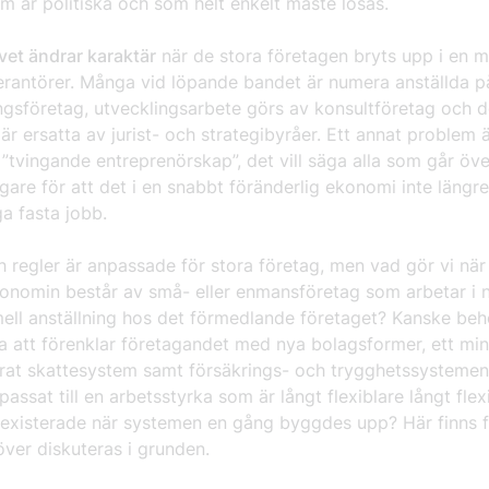
m är politiska och som helt enkelt måste lösas.
vet ändrar karaktär
när de stora företagen bryts upp i en 
erantörer. Många vid löpande bandet är numera anställda p
gsföretag, utvecklingsarbete görs av konsultföretag och d
är ersatta av jurist- och strategibyråer. Ett annat problem ä
 ”tvingande entreprenörskap”, det vill säga alla som går över 
agare för att det i en snabbt föränderlig ekonomi inte längre
a fasta jobb.
 regler är anpassade för stora företag, men vad gör vi när
konomin består av små- eller enmansföretag som arbetar i 
mell anställning hos det förmedlande företaget? Kanske beh
ta att förenklar företagandet med nya bolagsformer, ett mi
rat skattesystem samt försäkrings- och trygghetssysteme
passat till en arbetsstyrka som är långt flexiblare långt flex
existerade när systemen en gång byggdes upp? Här finns 
ver diskuteras i grunden.