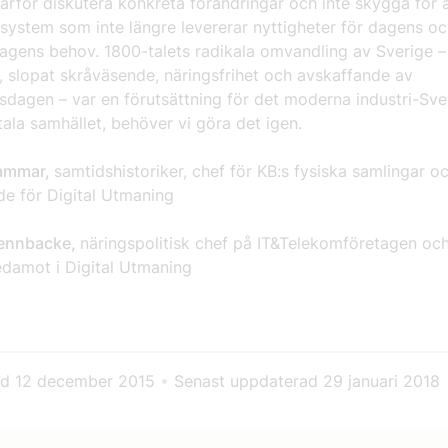
ärför diskutera konkreta förändringar och inte skygga för a
system som inte längre levererar nyttigheter för dagens o
gens behov. 1800-talets radikala omvandling av Sverige 
, slopat skråväsende, näringsfrihet och avskaffande av
sdagen – var en förutsättning för det moderna industri-Sve
itala samhället, behöver vi göra det igen.
hammar,
samtidshistoriker, chef för KB:s fysiska samlingar o
de för Digital Utmaning
Bjennbacke,
näringspolitisk chef på IT&Telekomföretagen oc
edamot i Digital Utmaning
ad
12 december 2015
•
Senast uppdaterad
29 januari 2018