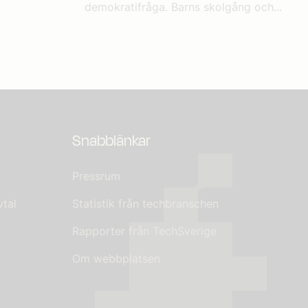
demokratifråga. Barns skolgång och...
Snabblänkar
Pressrum
tal
Statistik från techbranschen
Rapporter från TechSverige
Om webbplatsen