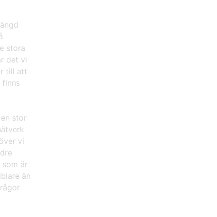
mängd
å
e stora
r det vi
till att
 finns
 en stor
nätverk
över vi
ndre
n som är
iblare än
frågor