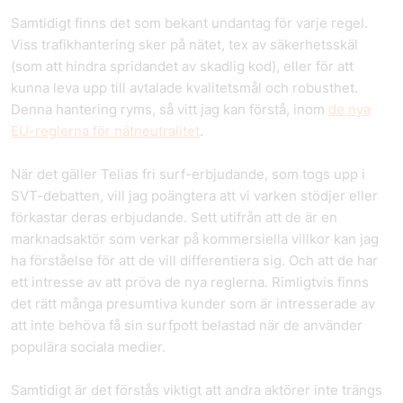
Samtidigt finns det som bekant undantag för varje regel.
Viss trafikhantering sker på nätet, tex av säkerhetsskäl
(som att hindra spridandet av skadlig kod), eller för att
kunna leva upp till avtalade kvalitetsmål och robusthet.
Denna hantering ryms, så vitt jag kan förstå, inom
de nya
EU-reglerna för nätneutralitet
.
När det gäller Telias fri surf-erbjudande, som togs upp i
SVT-debatten, vill jag poängtera att vi varken stödjer eller
förkastar deras erbjudande. Sett utifrån att de är en
marknadsaktör som verkar på kommersiella villkor kan jag
ha förståelse för att de vill differentiera sig. Och att de har
ett intresse av att pröva de nya reglerna. Rimligtvis finns
det rätt många presumtiva kunder som är intresserade av
att inte behöva få sin surfpott belastad när de använder
populära sociala medier.
Samtidigt är det förstås viktigt att andra aktörer inte trängs