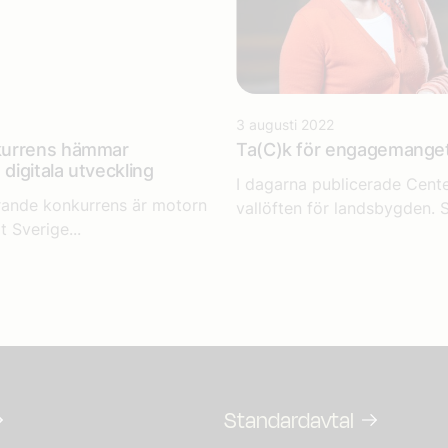
3 augusti 2022
kurrens hämmar
Ta(C)k för engagemanget
igitala utveckling
I dagarna publicerade Cente
rande konkurrens är motorn
vallöften för landsbygden. S
lt Sverige...
Standardavtal