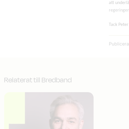
att underl
regeringen 
Tack Peter
Publicer
Relaterat till Bredband