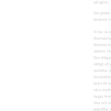
att göra.
Det gläder
konkreta m
Vi har nu 
finansierin
finansieri
aktörer. F
Den tidiga
viktigt at
omfattar al
förutsättn
bidra till
våra medlem
bygga bred
lösa och un
bekräftar 