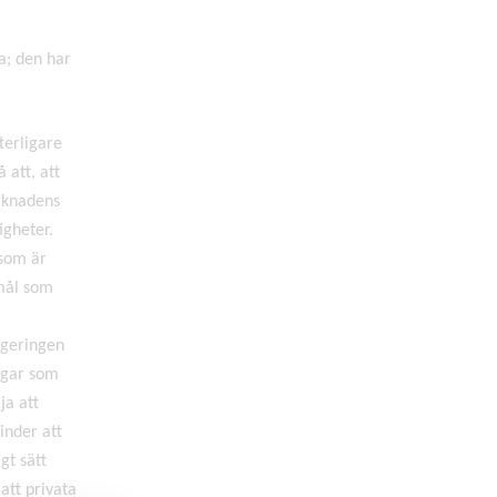
a; den har
terligare
 att, att
arknadens
igheter.
 som är
smål som
egeringen
ingar som
ja att
inder att
gt sätt
att privata