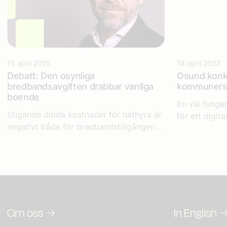
15 april 2025
18 april 2023
Debatt: Den osynliga
Osund kon
bredbandsavgiften drabbar vanliga
kommuners d
boende
En väl funge
Stigande dolda kostnader för näthyra är
för ett digita
negativt både för bredbandstillgången...
Om oss
In English