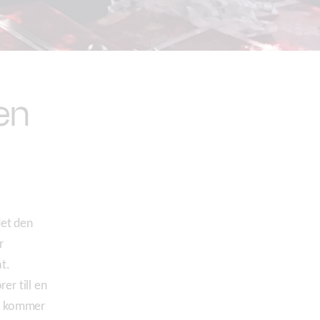
en
!
det den
r
at.
er till en
de kommer