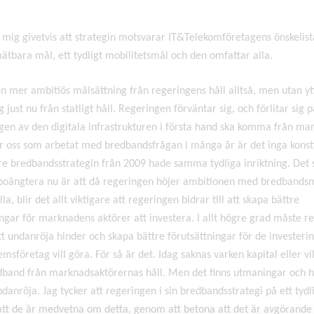
 mig givetvis att strategin motsvarar IT&Telekomföretagens önskelist
ätbara mål, ett tydligt mobilitetsmål och den omfattar alla.
en mer ambitiös målsättning från regeringens håll alltså, men utan yt
g just nu från statligt håll. Regeringen förväntar sig, och förlitar sig på
ngen av den digitala infrastrukturen i första hand ska komma från m
ör oss som arbetat med bredbandsfrågan i många år är det inga konst
re bredbandsstrategin från 2009 hade samma tydliga inriktning. Det
t poängtera nu är att då regeringen höjer ambitionen med bredband
la, blir det allt viktigare att regeringen bidrar till att skapa bättre
ingar för marknadens aktörer att investera. I allt högre grad måste r
 att undanröja hinder och skapa bättre förutsättningar för de invester
sföretag vill göra. För så är det. Idag saknas varken kapital eller vil
band från marknadsaktörernas håll. Men det finns utmaningar och h
danröja. Jag tycker att regeringen i sin bredbandsstrategi på ett tydli
att de är medvetna om detta, genom att betona att det är avgörande 