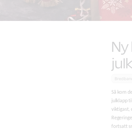
Ny 
jul
Bredban
Så kom de
julklapp t
viktigast,
Regeringe
fortsatt 