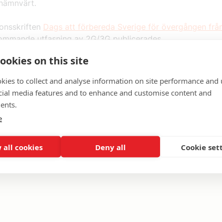
nämnvärt.
ionsskriften
Dags att förbereda Sverige för övergången frå
mmande utfasning av 2G/3G publicerades.
ookies on this site
kies to collect and analyse information on site performance and 
cial media features and to enhance and customise content and
ents.
e
ad
17 april 2021
•
Senast uppdaterad
11 maj 2021
 all cookies
Deny all
Cookie set