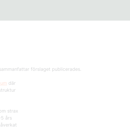
ammanfattar förslaget publicerades.
ium
där
struktur
om strax
5 års
påverkat