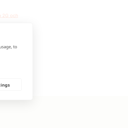
n 2G och
usage, to
tings