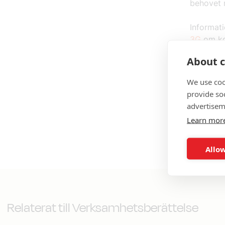
behovet 
Informat
3G
om ko
About c
We use coo
provide so
advertisem
Learn mor
Publicer
Allow
Relaterat till Verksamhetsberättelse