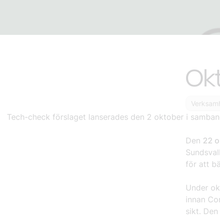
Ok
Verksamh
Tech-check förslaget lanserades den
2 oktober
i samban
Den
22 o
Sundsva
för att b
Under ok
innan
Cor
sikt. De