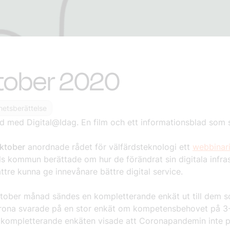
tober 2020
etsberättelse
d med Digital@Idag. E
n
film och ett informationsblad
som s
ktober
anordnade rådet för välfärdsteknologi ett
webbinar
lls kommun berättade om
hur de förändrat sin digitala infra
ättre kunna ge innevånare bättre digital
service.
tober månad sändes en kompletterande enkät ut till dem s
ona svarade på en stor enkät om kompetensbehovet på 3-
n
kompletterande enkäten visade att Coronapandemin inte 