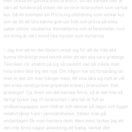
men också en ganska bred bransch, så det kanske mer är
värt att fundera på vilken del av tech-branschen som verkar
kul. Gå till exempel en IT/Civ.ing.utbildning som verkar kul
och se till att lära känna gott om folk och prova på olika
saker utöver studierna. Kontakterna och erfarenheter runt
om kring är värt minst lika mycket som kurserna.
– Jag tror att en del (tjejer) oroar sig för att de inte ska
kunna tillräckligt med teknik eller att det ska vara grabbigt.
Tekniken rör snabbt på sig så oavsett vad så måste man
hela tiden lära sig det nya. Om någon har ett försprång tar
men in det om man hänger med. Att vilja lära sig nytt är väl
det enda verkliga övergripande kravet i branschen. Det
grabbiga? Tja, även om det kanske finns, så är det inte så
farligt tycker jag. IT-branschen i alla fall är full av
småbarnspappor som VAB:ar och lämnar på dagis och ligger
relativt långt fram i jämställdheten. Stöter man på
undantagen får man hantera dem. Men mest tycker jag att
det inte finns någon anledning att tveka. Verkar det