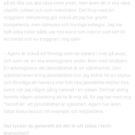
på att låta oss alla växa inom yrket, men även att vi ska växa
utanför jobbet och som människor. Det ihop med en
noggrann rekrytering gör också att jag har grymt
kompetenta, men ödmjuka och trevliga kollegor. Jag har
haft olika roller både ute hos kund och internt som lett till
en bredd och en trygghet i mig själv.
– Agero är också ett företag som tar balans i livet på alvar,
och som var en bra arbetsgivare under åren med småbarn.
En arbetsgivare där jämställdhet är en självklarhet. Den
självklarheten kring jämställdhet tror jag bidrar till en styrka
och förmåga att hantera inte fullt lika jämställda miljöer hos
kund, när jag någon gång hamnat i en sådan. Det har aldrig
funnits någon anledning att ta åt mig då, för jag har med mig
”hemifrån” att jämställdhet är självklart. Agero har även
fattat kloka beslut i till exempel sitt miljöarbete.
Hur tycker du generellt att det är att jobba i tech-
branschen?