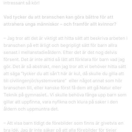
intressant så kör!
Vad tycker du att branschen kan göra bättre för att
attrahera unga människor – och framför allt kvinnor?
– Jag tror att det är viktigt att hitta sätt att beskriva arbeten i
branschen på ett ärligt och begripligt sätt för barn allra
senast i mellanstadieåldern. Efter det är det nog delvis
försent. Det är inte alltid så lätt att förklara för barn vad jag
gör. Det är så abstrakt, men jag tror att vi behöver hitta sätt
att säga ”tycker du att sån’t här är kul, då skulle du gilla att
bli civilingenjör/systemvetare” eller något annat som hör
branschen till, eller kanske först få dem att gå Natur eller
Teknik på gymnasiet.. Vi skulle behöva fånga upp barn som
gillar att uppfinna, vara nyfikna och klura på saker i den
åldern och uppmuntra det.
– Att visa barn tidigt de förebilder som finns är givetvis en
bra idé. Jag är inte säker på att alla förebilder för tjejer