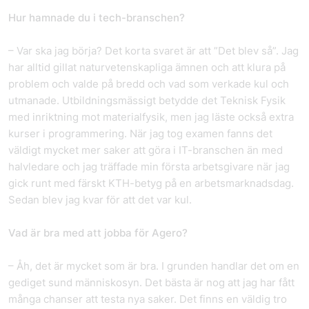
Hur hamnade du i tech-branschen?
– Var ska jag börja? Det korta svaret är att ”Det blev så”. Jag
har alltid gillat naturvetenskapliga ämnen och att klura på
problem och valde på bredd och vad som verkade kul och
utmanade. Utbildningsmässigt betydde det Teknisk Fysik
med inriktning mot materialfysik, men jag läste också extra
kurser i programmering. När jag tog examen fanns det
väldigt mycket mer saker att göra i IT-branschen än med
halvledare och jag träffade min första arbetsgivare när jag
gick runt med färskt KTH-betyg på en arbetsmarknadsdag.
Sedan blev jag kvar för att det var kul.
Vad är bra med att jobba för Agero?
– Åh, det är mycket som är bra. I grunden handlar det om en
gediget sund människosyn. Det bästa är nog att jag har fått
många chanser att testa nya saker. Det finns en väldig tro