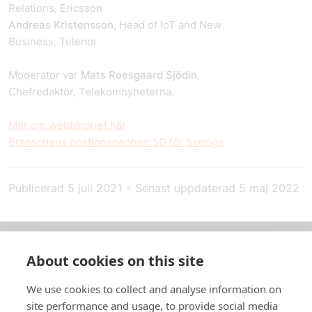
Relations, Ericsson
Andreas Kristensson,
Head of IoT and New
Business, Telenor
Moderator var
Mats Roesgaard Sjödin,
Chefredaktör, Telekomnyheterna.
Mer om webbinariet här
Branschens postionspapper: 5G för Sverige
Publicerad
5 juli 2021
•
Senast uppdaterad
5 maj 2022
About cookies on this site
Om oss
We use cookies to collect and analyse information on
In English
site performance and usage, to provide social media