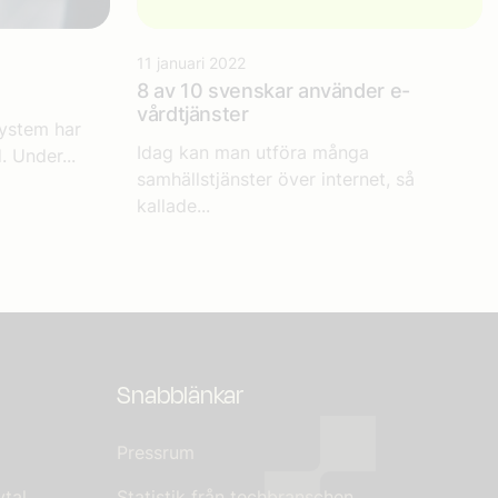
11 januari 2022
8 av 10 svenskar använder e-
vårdtjänster
system har
Idag kan man utföra många
. Under...
samhällstjänster över internet, så
kallade...
Snabblänkar
Pressrum
tal
Statistik från techbranschen