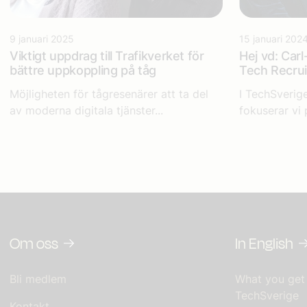
9 januari 2025
15 januari 202
Viktigt uppdrag till Trafikverket för
Hej vd: Car
bättre uppkoppling på tåg
Tech Recrui
Möjligheten för tågresenärer att ta del
I TechSverige
av moderna digitala tjänster...
fokuserar vi 
Om oss
In English
Bli medlem
What you get
TechSverige
Kontakt