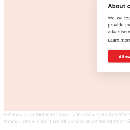
About c
We use coo
provide so
advertisem
Learn mor
Allow
E-handeln har blomstrat under pandemin. I Internetstifte
handlar. Om vi enbart ser till de som använder internet s