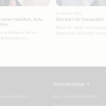
4
18 oktober 2022
l-Johan Hamilton, Ants
Återstart för Kassarådet
ters
Rådet för betal- och kassa
s artikelserie Hej vd
återstartat 2022 efter covid
på beslutet om...
Standardavtal
 as a member of
Köp- och användarvillkor
Q&A TechSveriges standardav