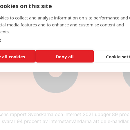
ookies on this site
kies to collect and analyse information on site performance and 
cial media features and to enhance and customise content and
ents.
e
 all cookies
Deny all
Cookie set
lsens rapport Svenskarna och internet 2021 uppger 89 procen
å svarar 94 procent av internetanvändarna att de e-handlar.