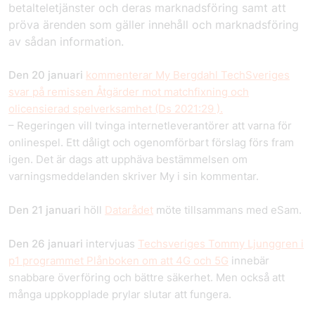
betalteletjänster och deras marknadsföring samt att
pröva ärenden som gäller innehåll och marknadsföring
av sådan information.
Den 20 januari
kommenterar My Bergdahl TechSveriges
svar på remissen Åtgärder mot matchfixning och
olicensierad spelverksamhet (Ds 2021:29 ).
– Regeringen vill tvinga internetleverantörer att varna för
onlinespel. Ett dåligt och ogenomförbart förslag förs fram
igen. Det är dags att upphäva bestämmelsen om
varningsmeddelanden skriver My i sin kommentar.
Den 21 januari
höll
Datarådet
möte tillsammans med eSam.
Den 26 januari
intervjuas
Techsveriges Tommy Ljunggren i
p1 programmet Plånboken om att 4G och 5G
innebär
snabbare överföring och bättre säkerhet. Men också att
många uppkopplade prylar slutar att fungera.