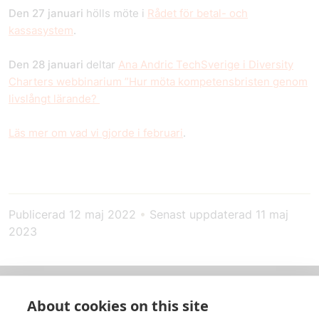
Den 27 januari
hölls möte i
Rådet för betal- och
kassasystem
.
Den 28 januari
deltar
Ana Andric TechSverige i Diversity
Charters webbinarium ”Hur möta kompetensbristen genom
livslångt lärande?
Läs mer om vad vi gjorde i februari
.
Publicerad
12 maj 2022
•
Senast uppdaterad
11 maj
2023
About cookies on this site