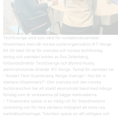
TechSverige stod som värd för rundabordssamtalet
tillsammans med vår norska systerorganisation IKT-Norge.
Ett 30-talet VD:ar för svenska och norska techföretag
deltog och samtalet leddes av Åsa Zetterberg,
förbundsdirektör TechSverige och Øyvind Husby,
administrerende direktør IKT-Norge. Temat för samtalet var
” Restart Tech Scandinavia, Norge–Sverige – Hur blir vi
starkare tillsammans?”. Den svenska och den norska
techbranschen har ett starkt ekonomiskt band med många
företag som är verksamma på bägge marknaderna.
– Tillsammans spelar vi en viktig roll för Skandinaviens
utveckling och för hela världens möjlighet att möta nya
samhällsutmaningar. Tekniken spelar en allt viktigare och