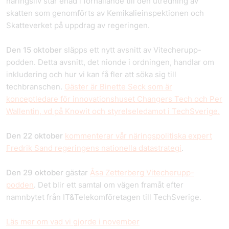
näringsliv står enad i förhållande till den utredning av
skatten som genomförts av Kemikalieinspektionen och
Skatteverket på uppdrag av regeringen.
Den 15 oktober
släpps ett nytt avsnitt av Vitecherupp-
podden. Detta avsnitt, det nionde i ordningen, handlar om
inkludering och hur vi kan få fler att söka sig till
techbranschen.
Gäster är Binette Seck som är
konceptledare för innovationshuset Changers Tech och Per
Wallentin, vd på Knowit och styrelseledamot i TechSverige.
Den 22 oktober
kommenterar vår näringspolitiska expert
Fredrik Sand regeringens nationella datastrategi
.
Den 29 oktober
gästar
Åsa Zetterberg Vitecherupp-
podden
. Det blir ett samtal om vägen framåt efter
namnbytet från IT&Telekomföretagen till TechSverige.
Läs mer om vad vi gjorde i november