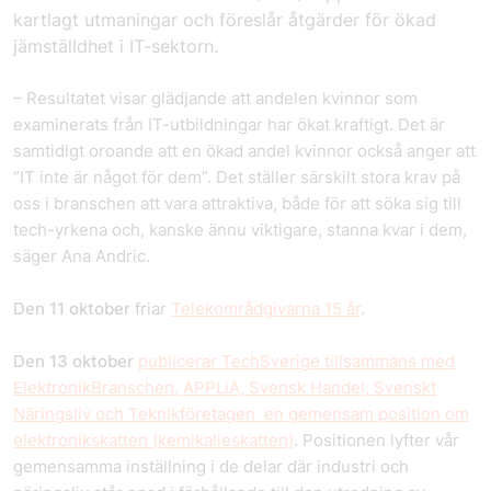
kartlagt utmaningar och föreslår åtgärder för ökad
jämställdhet i IT-sektorn
.
– Resultatet visar glädjande att andelen kvinnor som
examinerats från IT-utbildningar har ökat kraftigt. Det är
samtidigt oroande att en ökad andel kvinnor också anger att
”IT inte är något för dem”. Det ställer särskilt stora krav på
oss i branschen att vara attraktiva, både för att söka sig till
tech-yrkena och, kanske ännu viktigare, stanna kvar i dem,
säger Ana Andric.
Den 11 oktober
friar
Telekområdgivarna 15 år
.
Den 13 oktober
publicerar TechSverige tillsammans med
ElektronikBranschen, APPLiA, Svensk Handel, Svenskt
Näringsliv och Teknikföretagen en gemensam position om
elektronikskatten (kemikalieskatten)
. Positionen lyfter vår
gemensamma inställning i de delar där industri och