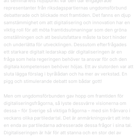
att seminariets höjdpunkt var den där engagerade
representanter från riksdagspartiernas ungdomsförbund
debatterade och blickade mot framtiden. Det fanns en djup
samstämmighet om att digitalisering och innovation har en
viktig roll för att möta framtidsutmaningar som den gröna
omställningen och att beslutsfattare måste ta bort hinder
och underlätta för utvecklingen. Dessutom efterfrågades
ett starkare digitalt ledarskap där digitaliseringen är en
fråga som hela regeringen behöver ta ansvar för och den
digitala kompetensen behöver höjas. Ett av slutorden var att
sluta lägga förslag i byrålådan och ha mer av verkstad. En
pigg och stimulerande debatt som bådar gott!
Men om ungdomsförbunden gav hopp om framtiden för
digitaliseringsfrågorna, så lyste dessvärre visionerna om
dessa – för Sverige så viktiga frågorna – med sin frånvaro i
veckans olika partiledartal. Det är anmärkningsvärt att inte
en enda av partiledarna adresserade dessa frågor i sina tal.
Digitaliseringen är här för att stanna och en stor del av