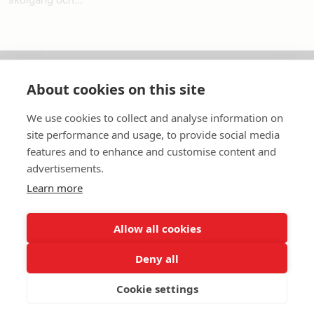
About cookies on this site
Om oss
We use cookies to collect and analyse information on
In English
site performance and usage, to provide social media
features and to enhance and customise content and
Standardavtal
advertisements.
Learn more
Snabblänkar
Allow all cookies
Deny all
In English
Om webbplatsen
Dataskyddspolicy
Cookie settings