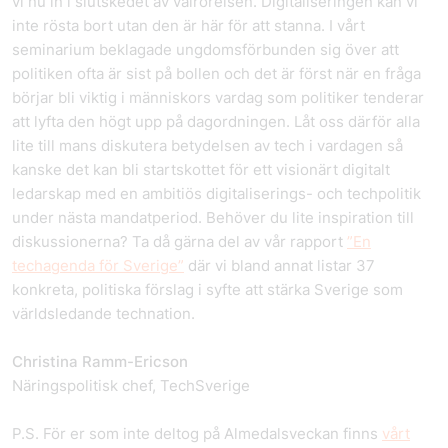
vi nu in i slutskedet av valrörelsen. Digitaliseringen kan vi
inte rösta bort utan den är här för att stanna. I vårt
seminarium beklagade ungdomsförbunden sig över att
politiken ofta är sist på bollen och det är först när en fråga
börjar bli viktig i människors vardag som politiker tenderar
att lyfta den högt upp på dagordningen. Låt oss därför alla
lite till mans diskutera betydelsen av tech i vardagen så
kanske det kan bli startskottet för ett visionärt digitalt
ledarskap med en ambitiös digitaliserings- och techpolitik
under nästa mandatperiod. Behöver du lite inspiration till
diskussionerna? Ta då gärna del av vår rapport
”En
techagenda för Sverige”
där vi bland annat listar 37
konkreta, politiska förslag i syfte att stärka Sverige som
världsledande technation.
Christina Ramm-Ericson
Näringspolitisk chef, TechSverige
P.S. För er som inte deltog på Almedalsveckan finns
vårt