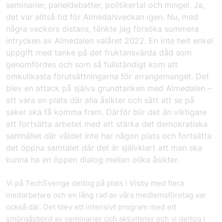
seminarier, paneldebatter, politikertal och mingel. Ja,
det var alltså tid för Almedalsveckan igen. Nu, med
några veckors distans, tänkte jag försöka summera
intrycken av Almedalen valåret 2022. En inte helt enkel
uppgift med tanke på det fruktansvärda dåd som
genomfördes och som så fullständigt kom att
omkullkasta förutsättningarna för arrangemanget. Det
blev en attack på själva grundtanken med Almedalen –
att vara en plats där alla åsikter och sätt att se på
saker ska få komma fram. Därför blir det än viktigare
att fortsätta arbetet med att stärka det demokratiska
samhället där våldet inte har någon plats och fortsätta
det öppna samtalet där det är självklart att man ska
kunna ha en öppen dialog mellan olika åsikter.
Vi på TechSverige deltog på plats i Visby med flera
medarbetare och en lång rad av våra medlemsföretag var
också där. Det blev ett intensivt program med ett
smörgåsbord av seminarier och aktiviteter och vi deltog i