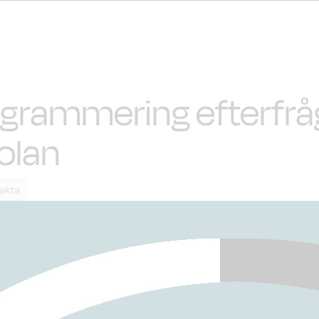
grammering efterfrå
kolan
fakta