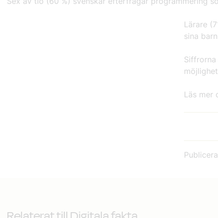
Sex av tio (60 %) svenskar efterfrågar programmering s
Lärare (7
sina bar
Siffrorn
möjlighet
Läs mer
Publicer
Relaterat till Digitala fakta