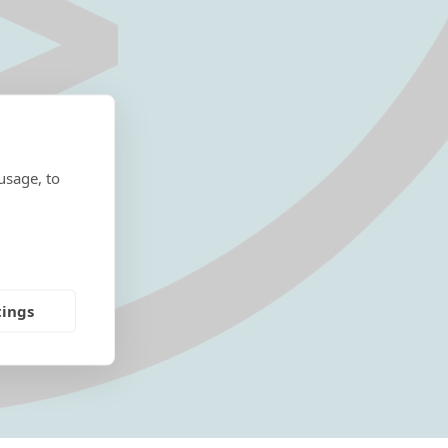
usage, to
tings