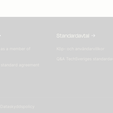
Standardavtal
 as a member of
Köp- och användarvillkor
Q&A TechSveriges standardav
s standard agreement
Dataskyddspolicy