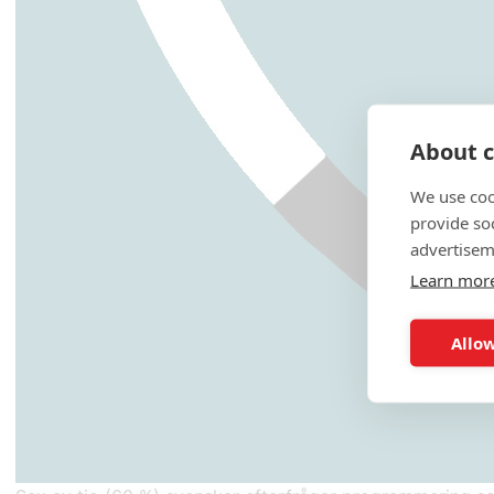
About c
We use coo
provide so
advertisem
Learn mor
Allow