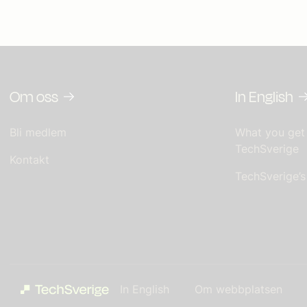
Om oss
In English
Bli medlem
What you get
TechSverige
Kontakt
TechSverige’
In English
Om webbplatsen