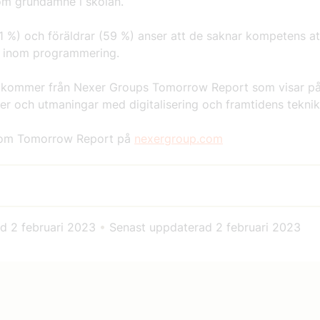
om grundämne i skolan.
1 %) och föräldrar (59 %) anser att de saknar kompetens at
n inom programmering.
a kommer från Nexer Groups Tomorrow Report som visar p
er och utmaningar med digitalisering och framtidens teknik
 om Tomorrow Report på
nexergroup.com
ad
2 februari 2023
•
Senast uppdaterad
2 februari 2023