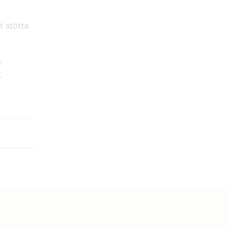
t stötta
å
.