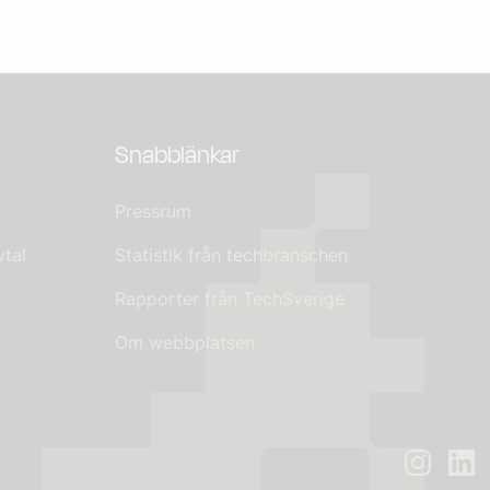
Snabblänkar
Pressrum
tal
Statistik från techbranschen
Rapporter från TechSverige
Om webbplatsen