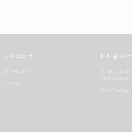
Om oss
In English
Bli medlem
What you get
TechSverige
Kontakt
TechSverige’