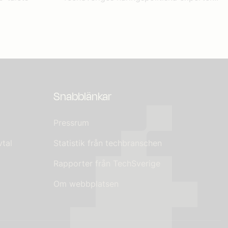
Snabblänkar
Pressrum
tal
Statistik från techbranschen
Rapporter från TechSverige
Om webbplatsen