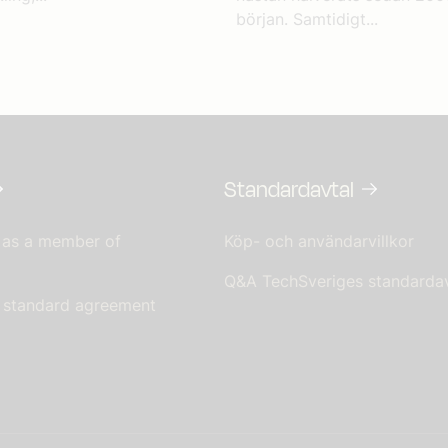
början. Samtidigt...
Standardavtal
 as a member of
Köp- och användarvillkor
Q&A TechSveriges standardav
s standard agreement