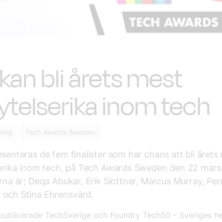
kan bli årets mest
lytelserika inom tech
ering
Tech Awards Sweden
esenteras de fem finalister som har chans att bli årets
serika inom tech, på Tech Awards Sweden den 22 mars
erna är; Deqa Abukar, Erik Slottner, Marcus Murray, Pern
 och Stina Ehrensvärd.
 publicerade TechSverige och Foundry Tech50 – Sveriges h