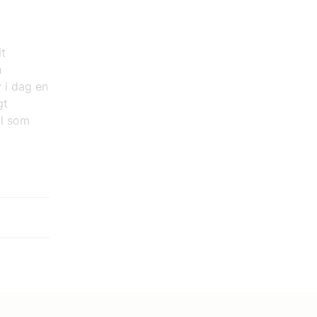
it
n
 i dag en
gt
ll som