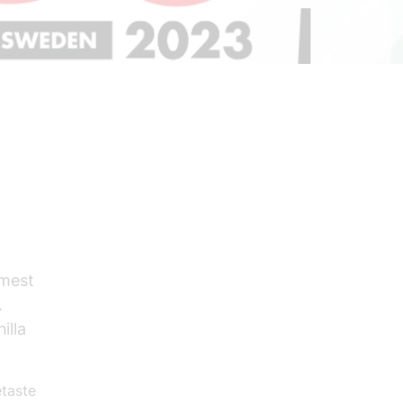
 mest
.
illa
etaste