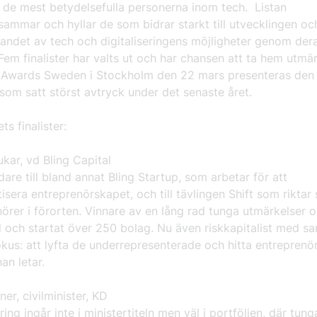
d de mest betydelsefulla personerna inom tech. Listan
ammar och hyllar de som bidrar starkt till utvecklingen oc
randet av tech och digitaliseringens möjligheter genom der
 Fem finalister har valts ut och har chansen att ta hem utmä
 Awards Sweden i Stockholm den 22 mars presenteras den
 som satt störst avtryck under det senaste året.
ts finalister:
kar, vd Bling Capital
re till bland annat Bling Startup, som arbetar för att
sera entreprenörskapet, och till tävlingen Shift som riktar si
örer i förorten. Vinnare av en lång rad tunga utmärkelser 
d och startat över 250 bolag. Nu även riskkapitalist med 
okus: att lyfta de underrepresenterade och hitta entreprenö
an letar.
ner, civilminister, KD
ering ingår inte i ministertiteln men väl i portföljen, där tun