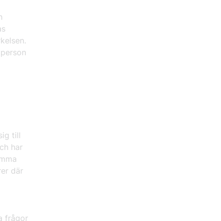
h
as
rkelsen.
 person
g till
och har
samma
rer där
ga frågor