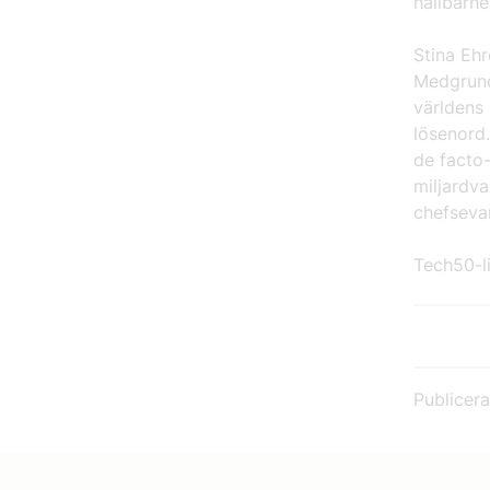
hållbarhet
Stina Eh
Medgrund
världens 
lösenord
de facto
miljardva
chefsevan
Tech50-li
Publicer