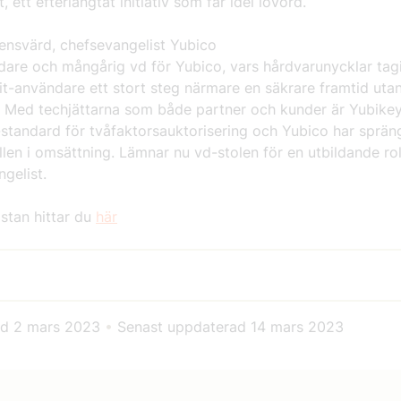
, ett efterlängtat initiativ som får idel lovord.
rensvärd, chefsevangelist Yubico
are och mångårig vd för Yubico, vars hårdvarunycklar tag
it-användare ett stort steg närmare en säkrare framtid uta
. Med techjättarna som både partner och kunder är Yubikey
-standard för tvåfaktorsauktorisering och Yubico har sprän
llen i omsättning. Lämnar nu vd-stolen för en utbildande ro
gelist.
stan hittar du
här
ad
2 mars 2023
•
Senast uppdaterad
14 mars 2023