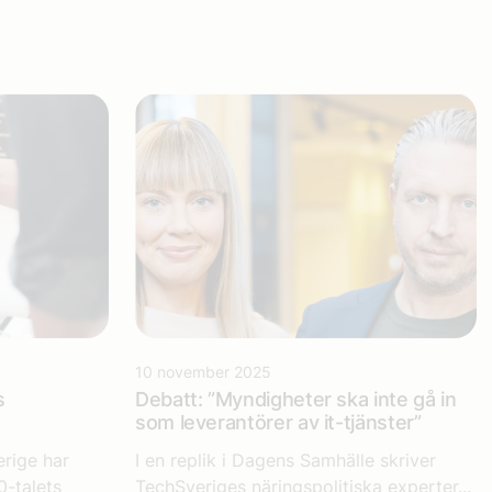
10 november 2025
s
Debatt: ”Myndigheter ska inte gå in
som leverantörer av it-tjänster”
erige har
I en replik i Dagens Samhälle skriver
0-talets
TechSveriges näringspolitiska experter...