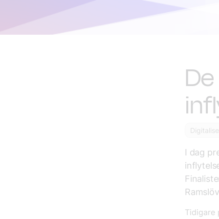
De 
inf
Digitalis
I dag pr
inflytel
Finalist
Ramslöv
Tidigare