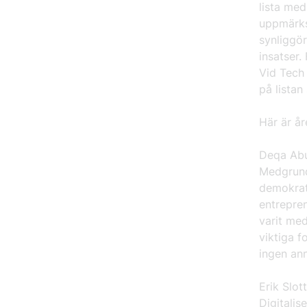
lista me
uppmärks
synliggö
insatser.
Vid Tech
på listan
Här är åre
Deqa Abu
Medgrunda
demokrati
entrepren
varit me
viktiga f
ingen ann
Erik Slott
Digitalis