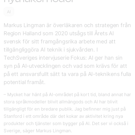
AI
Markus Lingman är överläkaren och
strategen
från
Region Halland som 2020 utsågs till Årets AI
svensk
för sitt framgångsrika arbete med att
tillgän
gliggöra AI teknik i sjukvården.
I
TechSveriges
intervjuserie
Fokus: AI
ger han sin
syn på
AI
-
utvecklingen och vad som krävs för att
på ett ansvarsfullt sätt ta vara på AI
-
teknikens fulla
potential framåt.
– Mycket har hänt på AI-området på kort tid, bland annat har
stora språkmodeller blivit allmängods och AI har blivit
tillgängligt för en bredare publik. Jag befinner mig just på
Stanford i ett område där det kokar av aktivitet kring nya
produkter och tjänster som bygger på AI. Det ser vi också i
Sverige, säger Markus Lingman.