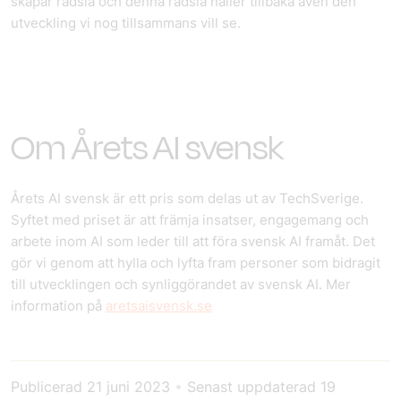
skapar rädsla och denna rädsla håller tillbaka även den
utveckling vi nog tillsammans vill se.
Om Årets AI svensk
Årets AI svensk är ett pris som delas ut av TechSverige.
Syftet med priset är att främja insatser, engagemang och
arbete inom AI som leder till att föra svensk AI framåt. Det
gör vi genom att hylla och lyfta fram personer som bidragit
till utvecklingen och synliggörandet av svensk AI. Mer
information på
aretsaisvensk.se
Publicerad
21 juni 2023
•
Senast uppdaterad
19