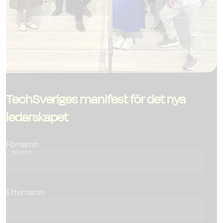
TechSveriges manifest för det nya
ledarskapet
Förnamn
Namn
Efternamn