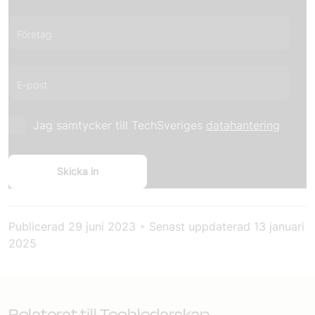
Företag
E-post
Jag samtycker till TechSveriges
datahantering
Publicerad
29 juni 2023
•
Senast uppdaterad
13 januari
2025
Relaterat till Techledarskap