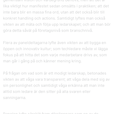
lika viktigt hur manifestet sedan omsätts i praktiken; att det
inte bara blir en massa fina ord, utan att det också blir till
konkret handling och actions. Samtidigt lyftes man också
vikten av att mäta och följa upp ledarskapet; och att man bör
göra detta såväl på företagsnivå som branschnivå.
Flera av paneldeltagarna lyfte även vikten av att bygga en
öppen och innovativ kultur; som techledare måste vi lägga
fokus på att hitta det som varje medarbetare drivs av, som
man går i gång på och känner mening kring.
På frågan om vad som är ett modigt ledarskap, betonades
vikten av att våga vara transparent; att våga dela med sig av
sin personlighet och samtidigt våga erkänna att man inte
alltid som ledare är den sitter på alla svaren eller
sanningarna.
Panelen lyfte särskilt fram dörröppnare som en av de