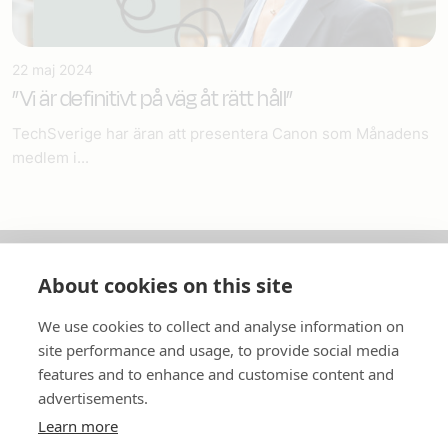
22 maj 2024
”Vi är definitivt på väg åt rätt håll”
TechSverige har äran att presentera Canon som Månadens
medlem i...
About cookies on this site
Om oss
We use cookies to collect and analyse information on
In English
site performance and usage, to provide social media
features and to enhance and customise content and
Standardavtal
advertisements.
Learn more
Snabblänkar