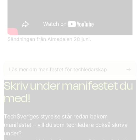
Sändningen från Almedalen 28 juni.
Läs mer om manifestet för techledarskap
Skriv under manifestet du
med!
TechSveriges styrelse står redan bakom
manifestet – vill du som techledare också skriva
under?