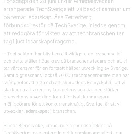
I onsdags den 28 juni under Almedalsveckan
arrangerade TechSverige ett välbesökt seminarium
på temat ledarskap. Åsa Zetterberg,
förbundsdirektör på TechSverige, inledde genom
att redogöra för vikten av att techbranschen tar
tag i just ledarskapsfrågorna.
– Techsektorn har blivit en allt viktigare del av samhället
och detta ställer höga krav på branschens ledare och att vi
tar vårt ansvar för en fortsatt hållbar utveckling av Sverige.
Samtidigt saknar vi också 70 000 techmedarbetare men har
svårigheter att hitta och attrahera dem. ​En nyckel till att vi
ska kunna attrahera ny kompetens och därmed stärker
branschens utveckling för att fortsatt kunna agera
möjliggörare för ett konkurrenskraftigt Sverige, är att vi
utvecklar ledarskapet i branschen.
Ellinor Bjennbacke, biträdande förbundsdirektör på
TechSverige, presenterade det ledarskapsmanifest som