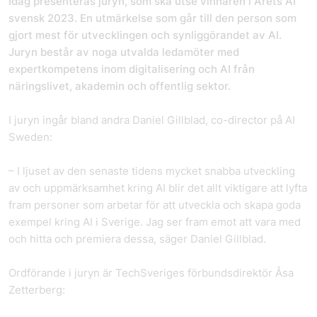
Idag presenteras juryn, som ska utse vinnaren i Årets AI
svensk 2023. En utmärkelse som går till den person som
gjort mest för utvecklingen och synliggörandet av AI.
Juryn består av noga utvalda ledamöter med
expertkompetens inom digitalisering och AI från
näringslivet, akademin och offentlig sektor.
I juryn ingår bland andra Daniel Gillblad, co-director på AI
Sweden:
– I ljuset av den senaste tidens mycket snabba utveckling
av och uppmärksamhet kring AI blir det allt viktigare att lyfta
fram personer som arbetar för att utveckla och skapa goda
exempel kring AI i Sverige. Jag ser fram emot att vara med
och hitta och premiera dessa, säger Daniel Gillblad.
Ordförande i juryn är TechSveriges förbundsdirektör Åsa
Zetterberg: