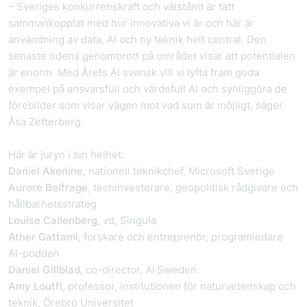
– Sveriges konkurrenskraft och välstånd är tätt
sammankopplat med hur innovativa vi är och här är
användning av data, AI och ny teknik helt central. Den
senaste tidens genombrott på området visar att potentialen
är enorm. Med Årets AI svensk vill vi lyfta fram goda
exempel på ansvarsfull och värdefull AI och synliggöra de
förebilder som visar vägen mot vad som är möjligt, säger
Åsa Zetterberg.
Här är juryn i sin helhet:
Daniel Akenine
, nationell teknikchef, Microsoft Sverige
Aurore Belfrage
, techinvesterare, geopolitisk rådgivare och
hållbarhetsstrateg
Louise Callenberg
, vd, Singula
Ather Gattami
, forskare och entreprenör, programledare
AI-podden
Daniel Gillblad
, co-director, AI Sweden
Amy Loutfi
, professor, institutionen för naturvetenskap och
teknik, Örebro Universitet