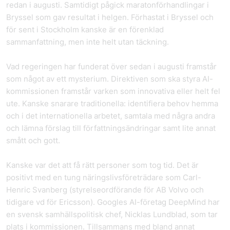
redan i augusti. Samtidigt pågick maratonförhandlingar i
Bryssel som gav resultat i helgen. Förhastat i Bryssel och
för sent i Stockholm kanske är en förenklad
sammanfattning, men inte helt utan täckning.
Vad regeringen har funderat över sedan i augusti framstår
som något av ett mysterium. Direktiven som ska styra AI-
kommissionen framstår varken som innovativa eller helt fel
ute. Kanske snarare traditionella: identifiera behov hemma
och i det internationella arbetet, samtala med några andra
och lämna förslag till författningsändringar samt lite annat
smått och gott.
Kanske var det att få rätt personer som tog tid. Det är
positivt med en tung näringslivsföreträdare som Carl-
Henric Svanberg (styrelseordförande för AB Volvo och
tidigare vd för Ericsson). Googles AI-företag DeepMind har
en svensk samhällspolitisk chef, Nicklas Lundblad, som tar
plats i kommissionen. Tillsammans med bland annat