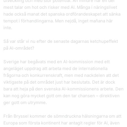
utveckling och med stor potential. Än mindre när en del
mest talar om hot och risker med AI. Många i näringslivet
hade också manat det spanska ordförandeskapet att sänka
tempot i förhandlingarna. Men nejdå, inget mañana här
inte.
Så var står vi nu efter de senaste dagarnas ketchupeffekt
på AI-området?
Sverige har begåvats med en AI-kommission med ett
angeläget uppdrag att arbeta med de internationella
frågorna och konkurrenskraft, men med nackdelen att det
viktigaste på det området just har beslutats. Det är dock
bara att heja på den svenska AI-kommissionens arbete. Den
kan nog göra mycket gott om den tar chansen – direktiven
ger gott om utrymme.
Från Bryssel kommer de sömndruckna hälsningarna om att
Europa som första kontinent har antagit regler för AI, även