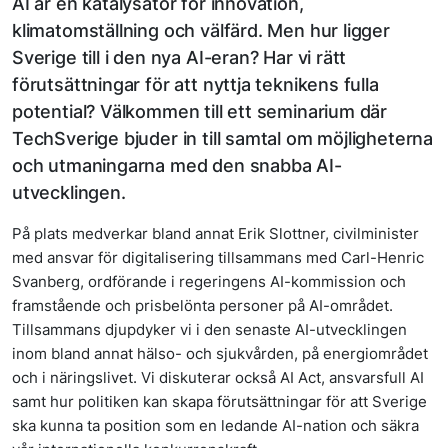
AI är en katalysator för innovation,
klimatomställning och välfärd. Men hur ligger
Sverige till i den nya AI-eran? Har vi rätt
förutsättningar för att nyttja teknikens fulla
potential? Välkommen till ett seminarium där
TechSverige bjuder in till samtal om möjligheterna
och utmaningarna med den snabba AI-
utvecklingen.
På plats medverkar bland annat Erik Slottner, civilminister
med ansvar för digitalisering tillsammans med Carl-Henric
Svanberg, ordförande i regeringens AI-kommission och
framstående och prisbelönta personer på AI-området.
Tillsammans djupdyker vi i den senaste AI-utvecklingen
inom bland annat hälso- och sjukvården, på energiområdet
och i näringslivet. Vi diskuterar också AI Act, ansvarsfull AI
samt hur politiken kan skapa förutsättningar för att Sverige
ska kunna ta position som en ledande AI-nation och säkra