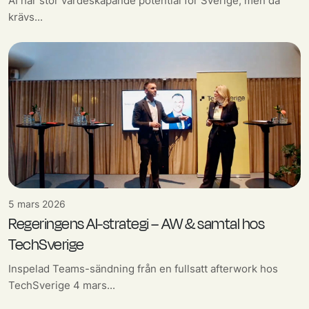
AI har stor värdeskapande potential för Sverige, men då
krävs...
5 mars 2026
Regeringens AI-strategi – AW & samtal hos
TechSverige
Inspelad Teams-sändning från en fullsatt afterwork hos
TechSverige 4 mars...