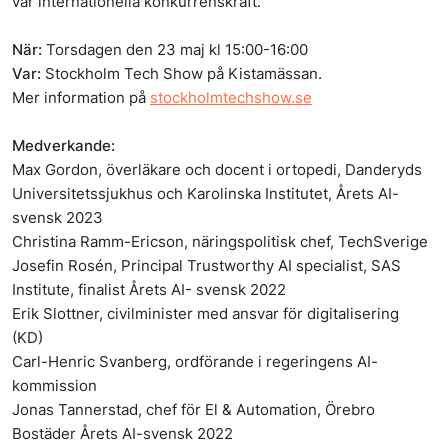
vår internationella konkurrenskraft.
När:
Torsdagen den 23 maj kl 15:00-16:00
Var:
Stockholm Tech Show på Kistamässan.
Mer information på
stockholmtechshow.se
Medverkande:
Max Gordon, överläkare och docent i ortopedi, Danderyds
Universitetssjukhus och Karolinska Institutet, Årets AI-
svensk 2023
Christina Ramm-Ericson, näringspolitisk chef, TechSverige
Josefin Rosén, Principal Trustworthy AI specialist, SAS
Institute, finalist Årets AI- svensk 2022
Erik Slottner, civilminister med ansvar för digitalisering
(KD)
Carl-Henric Svanberg, ordförande i regeringens AI-
kommission
Jonas Tannerstad, chef för El & Automation, Örebro
Bostäder Årets AI-svensk 2022