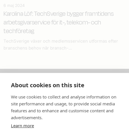
6 maj 2024
Karolina Löf: TechSverige bygger framtidens
arbetsgivarservice för it-, telekom- och
techföretag
TechSverige växer och medlemsservicen utformas efter
branschens behov när bransch-...
About cookies on this site
Om oss
We use cookies to collect and analyse information on
In English
site performance and usage, to provide social media
features and to enhance and customise content and
Standardavtal
advertisements.
Learn more
Snabblänkar