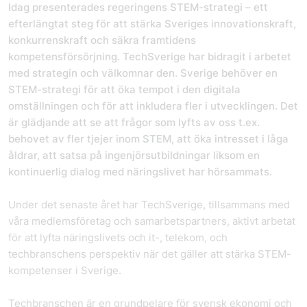
Idag presenterades regeringens STEM-strategi – ett
efterlängtat steg för att stärka Sveriges innovationskraft,
konkurrenskraft och säkra framtidens
kompetensförsörjning.
TechSverige har bidragit i arbetet
med strategin och välkomnar den. Sverige behöver en
STEM-strategi för att öka tempot i den digitala
omställningen och för att inkludera fler i utvecklingen. Det
är glädjande att se att frågor som lyfts av oss t.ex.
behovet av fler tjejer inom STEM, att öka intresset i låga
åldrar, att satsa på ingenjörsutbildningar liksom en
kontinuerlig dialog med näringslivet har hörsammats.
Under det senaste året har TechSverige, tillsammans med
våra medlemsföretag och samarbetspartners, aktivt arbetat
för att lyfta näringslivets och it-, telekom, och
techbranschens perspektiv när det gäller att stärka STEM-
kompetenser i Sverige.
Techbranschen är en grundpelare för svensk ekonomi och