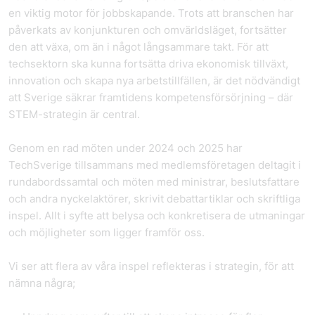
en viktig motor för jobbskapande. Trots att branschen har
påverkats av konjunkturen och omvärldsläget, fortsätter
den att växa, om än i något långsammare takt. För att
techsektorn ska kunna fortsätta driva ekonomisk tillväxt,
innovation och skapa nya arbetstillfällen, är det nödvändigt
att Sverige säkrar framtidens kompetensförsörjning – där
STEM-strategin är central.
Genom en rad möten under 2024 och 2025 har
TechSverige tillsammans med medlemsföretagen deltagit i
rundabordssamtal och möten med ministrar, beslutsfattare
och andra nyckelaktörer, skrivit debattartiklar och skriftliga
inspel. Allt i syfte att belysa och konkretisera de utmaningar
och möjligheter som ligger framför oss.
Vi ser att flera av våra inspel reflekteras i strategin, för att
nämna några;