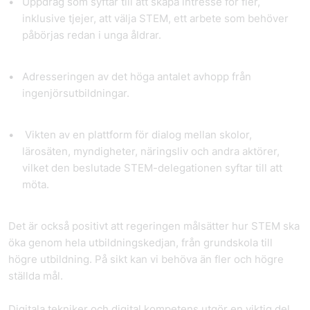
Uppdrag som syftar till att skapa intresse för fler,
inklusive tjejer, att välja STEM, ett arbete som behöver
påbörjas redan i unga åldrar.
Adresseringen av det höga antalet avhopp från
ingenjörsutbildningar.
Vikten av en plattform för dialog mellan skolor,
lärosäten, myndigheter, näringsliv och andra aktörer,
vilket den beslutade STEM-delegationen syftar till att
möta.
Det är också positivt att regeringen målsätter hur STEM ska
öka genom hela utbildningskedjan, från grundskola till
högre utbildning. På sikt kan vi behöva än fler och högre
ställda mål.
Digitala tekniker och digital kompetens utgör en viktig del