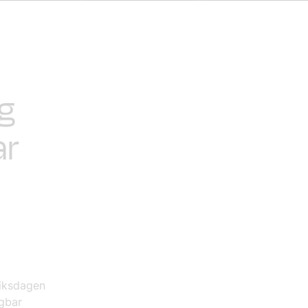
ig
ar
riksdagen
ägbar