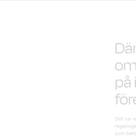
Däm
omv
på 
fö
Det var 
regering
som beton