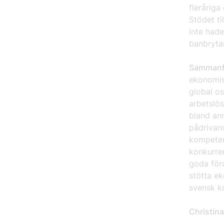
fleråriga
Stödet ti
inte hade
banbryta
Sammanf
ekonomis
global os
arbetslö
bland ann
pådrivand
kompeten
konkurre
goda föru
stötta ek
svensk k
Christin