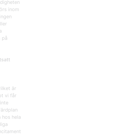
ndigheten
görs inom
ingen
ler
a
n på
tsatt
ilket är
t vi får
inte
Färdplan
n hos hela
diga
incitament