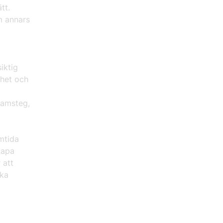
tt.
om annars
iktig
shet och
ramsteg,
mtida
kapa
 att
rka