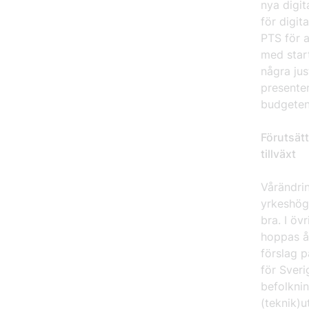
nya digi
för digit
PTS för 
med start
några jus
presente
budgeten
Förutsätt
tillväxt
Vårändri
yrkeshögs
bra. I öv
hoppas å
förslag p
för Sveri
befolknin
(teknik)u