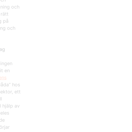
kning och
rätt
g på
ing och
lag
lingen
it en
ens
låda” hos
ektor, ett
l
 hjälp av
deles
 de
örjar