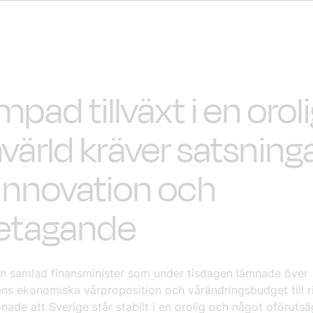
pad tillväxt i en orol
ärld kräver satsning
innovation och
retagande
en samlad finansminister som under tisdagen lämnade över
ens ekonomiska vårproposition och vårändringsbudget till 
ade att Sverige står stabilt i en orolig och något oföruts