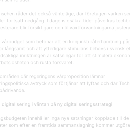
nschen råder det också vänteläge, där företagen varken ser
eller fortsatt nedgång. I dagens osäkra tider påverkas tech
vesterare blir försiktigare och tillväxtförväntningarna juste
n vårbudget som betonar att en konjunkturåterhämtning på
ör långsamt och att ytterligare stimulans behövs i svensk 
sakliga inriktningen är satsningar för att stimulera ekonom
rbetslösheten och rusta försvaret.
l områden där regeringens vårproposition lämnar
eringspolitiska avtryck som förtjänar att lyftas och där Tec
t pådrivande.
digitalisering i väntan på ny digitaliseringsstrategi
gsbudgeten innehåller inga nya satsningar kopplade till de
ter som efter en framtida sammanslagning kommer utgöra