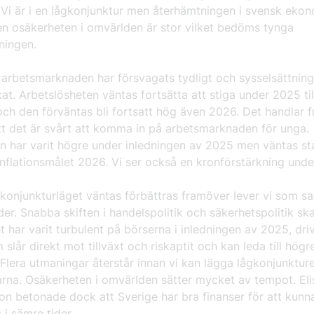
 Vi är i en lågkonjunktur men återhämtningen i svensk ekon
en osäkerheten i omvärlden är stor vilket bedöms tynga
tningen.
 arbetsmarknaden har försvagats tydligt och sysselsättnin
at. Arbetslösheten väntas fortsätta att stiga under 2025 til
ch den förväntas bli fortsatt hög även 2026. Det handlar 
tt det är svårt att komma in på arbetsmarknaden för unga.
en har varit högre under inledningen av 2025 men väntas sta
inflationsmålet 2026. Vi ser också en kronförstärkning und
 konjunkturläget väntas förbättras framöver lever vi som sa
der. Snabba skiften i handelspolitik och säkerhetspolitik sk
et har varit turbulent på börserna i inledningen av 2025, dri
m slår direkt mot tillväxt och riskaptit och kan leda till högr
. Flera utmaningar återstår innan vi kan lägga lågkonjunkturen
arna. Osäkerheten i omvärlden sätter mycket av tempot. El
on betonade dock att Sverige har bra finanser för att kunn
 i sämre tider.