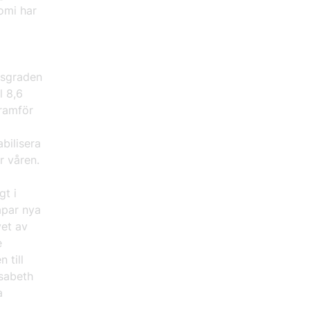
omi har
gsgraden
l 8,6
framför
bilisera
er våren.
gt i
apar nya
vet av
e
 till
isabeth
a