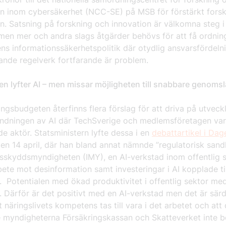
on inom cybersäkerhet (NCC-SE) på MSB för förstärkt fors
n. Satsning på forskning och innovation är välkomna steg i 
 men mer och andra slags åtgärder behövs för att få ordnin
ns informationssäkerhetspolitik där otydlig ansvarsfördeln
ande regelverk fortfarande är problem.
n lyfter AI – men missar möjligheten till snabbare genoms
ingsbudgeten återfinns flera förslag för att driva på utveck
ndningen av AI där TechSverige och medlemsföretagen var
e aktör. Statsministern lyfte dessa i en
debattartikel i Dag
en 14 april, där han bland annat nämnde ”regulatorisk sand
tsskyddsmyndigheten (IMY), en AI-verkstad inom offentlig s
bete mot desinformation samt investeringar i AI kopplade til
. Potentialen med ökad produktivitet i offentlig sektor med
r. Därför är det positivt med en AI-verkstad men det är sär
tt näringslivets kompetens tas till vara i det arbetet och att
 myndigheterna Försäkringskassan och Skatteverket inte b