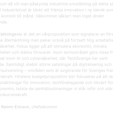
 och då vill man påskynda industrins omställning på detta sä
ll Industriklivet är tänkt att främja innovation i ny teknik s
 kommit till stånd. Välkommet såklart men inget direkt
nde.
attningsvis
är det en vårproposition som signalerar en förs
k återhämtning men pekar också på fortsatt hög arbetslö
äkerhet. Fokus ligger på att stimulera ekonomin, minska
sheten och stärka försvaret. Inom techområdet görs vissa f
at inom AI och cybersäkerhet, där TechSverige har varit
e. Samtidigt uteblir större satsningar på digitalisering och
sutveckling – områden som är avgörande för Sveriges fra
nskraft. Höstens budgetproposition bör fokuseras på att s
tsättningar för innovation, techföretagande och tillväxt för
onomin, tackla de samhällsutmaningar vi står inför och stä
onkurrenskraft.
a Ramm-Ericson
, chefsekonom