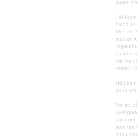
agera ma
I AI-komm
bland ann
Med en ”
stärker A
regelutm
konkurre
när man i
redan i 
Höjt bem
banbryt
För att p
Sverigede
miljarder 
som tas f
inte komm