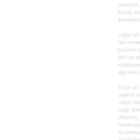
omvärld.
börjat m
återhäm
Läget på
har minsk
procent o
allt om a
Inflation
sig nära 
Trots att
osäkra ti
risker. D
tullar so
inflation
handling
Svantess
användas