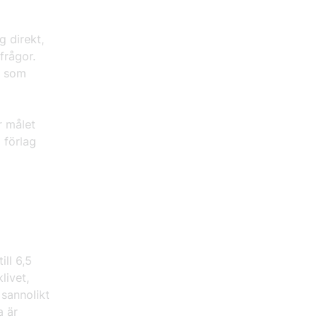
g direkt,
frågor.
a som
r målet
 förlag
ll 6,5
livet,
 sannolikt
a är