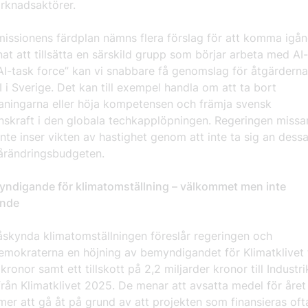
rknadsaktörer.
issionens färdplan nämns flera förslag för att komma igån
at att tillsätta en särskild grupp som börjar arbeta med AI-
AI-task force” kan vi snabbare få genomslag för åtgärdern
I i Sverige. Det kan till exempel handla om att ta bort
aningarna eller höja kompetensen och främja svensk
nskraft i den globala techkapplöpningen. Regeringen missa
nte inser vikten av hastighet genom att inte ta sig an dessa
vårändringsbudgeten.
yndigande för klimatomställning – välkommet men inte
ande
åskynda klimatomställningen föreslår regeringen och
mokraterna en höjning av bemyndigandet för Klimatklivet ti
kronor samt ett tillskott på 2,2 miljarder kronor till Industrik
rån Klimatklivet 2025. De menar att avsatta medel för året
er att gå åt på grund av att projekten som finansieras oft