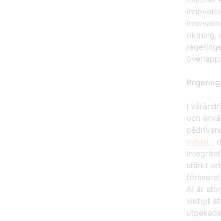
innovati
innovatio
riktning,
regeringe
överlapp
Regeringe
I vårändr
och anvä
pådrivand
Industri
d
Integrite
stärkt ar
försvaret
AI är sto
viktigt a
utpekade