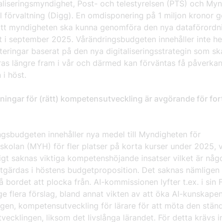
taliseringsmyndighet, Post- och telestyrelsen (PTS) och My
al förvaltning (Digg). En omdisponering på 1 miljon kronor 
att myndigheten ska kunna genomföra den nya dataförordn
 i september 2025. Vårändringsbudgeten innehåller inte hel
teringar baserat på den nya digitaliseringsstrategin som sk
ras längre fram i vår och därmed kan förväntas få påverka
 i höst.
ningar för (rätt) kompetensutveckling är avgörande för for
ngsbudgeten innehåller nya medel till Myndigheten för
kolan (MYH) för fler platser på korta kurser under 2025, v
rigt saknas viktiga kompetenshöjande insatser vilket är någo
tgärdas i höstens budgetproposition. Det saknas nämligen 
å bordet att plocka från. AI-kommissionen lyfter t.ex. i sin 
ge flera förslag, bland annat vikten av att öka AI-kunskape
gen, kompetensutveckling för lärare för att möta den stän
tvecklingen, liksom det livslånga lärandet. För detta krävs 