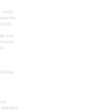
 tydlig
branschen
ras ned.
går men
ekonomi.
in,
hSverige
 två
 Sveriges