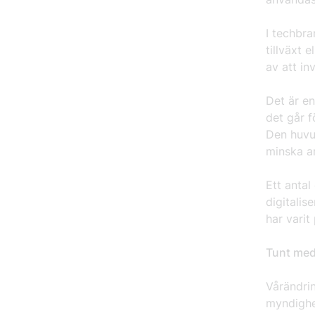
I techbra
tillväxt 
av att in
Det är e
det går f
Den huvud
minska a
Ett anta
digitalis
har vari
Tunt med 
Vårändrin
myndighe