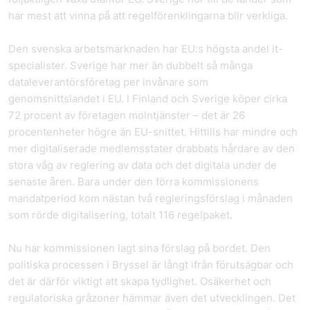
har mest att vinna på att regelförenklingarna blir verkliga.
Den svenska arbetsmarknaden har EU:s högsta andel it-
specialister. Sverige har mer än dubbelt så många
dataleverantörsföretag per invånare som
genomsnittslandet i EU. I Finland och Sverige köper cirka
72 procent av företagen molntjänster – det är 26
procentenheter högre än EU-snittet. Hittills har mindre och
mer digitaliserade medlemsstater drabbats hårdare av den
stora våg av reglering av data och det digitala under de
senaste åren. Bara under den förra kommissionens
mandatperiod kom nästan två regleringsförslag i månaden
som rörde digitalisering, totalt 116 regelpaket.
Nu har kommissionen lagt sina förslag på bordet. Den
politiska processen i Bryssel är långt ifrån förutsägbar och
det är därför viktigt att skapa tydlighet. Osäkerhet och
regulatoriska gråzoner hämmar även det utvecklingen. Det