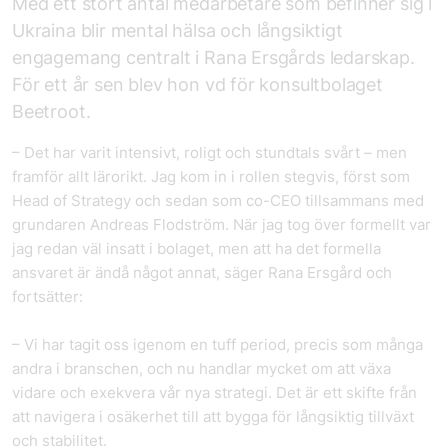
Med ett stort antal medarbetare som befinner sig i
Ukraina blir mental hälsa och långsiktigt
engagemang centralt i Rana Ersgårds ledarskap.
För ett år sen blev hon vd för konsultbolaget
Beetroot.
– Det har varit intensivt, roligt och stundtals svårt – men
framför allt lärorikt. Jag kom in i rollen stegvis, först som
Head of Strategy och sedan som co-CEO tillsammans med
grundaren Andreas Flodström. När jag tog över formellt var
jag redan väl insatt i bolaget, men att ha det formella
ansvaret är ändå något annat, säger Rana Ersgård och
fortsätter:
– Vi har tagit oss igenom en tuff period, precis som många
andra i branschen, och nu handlar mycket om att växa
vidare och exekvera vår nya strategi. Det är ett skifte från
att navigera i osäkerhet till att bygga för långsiktig tillväxt
och stabilitet.