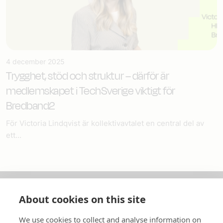
4 december 2025
Trygghet, stöd och struktur – därför är
medlemskapet i TechSverige viktigt för
Bredband2
För Victoria Lindqvist är kollektivavtalet en central del av
ett...
About cookies on this site
Om oss
We use cookies to collect and analyse information on