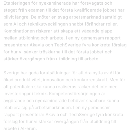
Etableringen för nyexaminerade har försvagats och
steget från examen till det första kvalificerade jobbet har
blivit längre. De möter en svag arbetsmarknad samtidigt
som AI och teknikutvecklingen snabbt förändrar roller.
Kombinationen riskerar att skapa ett växande glapp
mellan utbildning och arbete. I en ny gemensam rapport
presenterar Akavia och TechSverige fyra konkreta förslag
för hur vi sänker trösklarna till det första jobbet och
stärker övergången från utbildning till arbete.
Sverige har goda förutsättningar för att dra nytta av AI för
ökad produktivitet, innovation och konkurrenskraft. Men för
att potentialen ska kunna realiseras räcker det inte med
investeringar i teknik. Kompetensförsörjningen är
avgörande och nyexaminerade behöver snabbare kunna
etablera sig på arbetsmarknaden. I en ny gemensam
rapport presenterar Akavia och TechSverige fyra konkreta
förslag för hur vi stärker övergången från utbildning till
arbete i AI-eran.