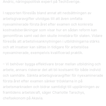
Andric, näringspolitisk expert på TechSverige.
I rapporten föreslås bland annat att nedsättningen av
arbetsgivaravgifter utvidgas till att även omfatta
nyexaminerade första året efter examen och konkreta
kostnadsberäkningar som visar hur en sådan reform kan
genomföras samt vad den skulle innebära för staten. Vidare
föreslås att arbetslivsanknytningen i utbildningarna stärks
och att insatser kan sättas in tidigare för arbetslösa
nyexaminerade, exempelvis kvalificerad praktik.
– Vi behöver bygga effektivare broar mellan utbildning och
arbete, annars riskerar det att bli kostsamt för både individ
och samhälle. Sänkta arbetsgivaravgifter för nyexaminerade
första året efter examen sänker trösklarna in på
arbetsmarknaden och bidrar samtidigt till upplärningen av
framtidens arbetskraft, säger Charlotte Tarschys,
chefsekonom på Akavia.