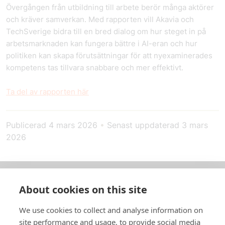
Övergången från utbildning till arbete berör många aktörer
och kräver samverkan. Med rapporten vill Akavia och
TechSverige bidra till en bred dialog om hur steget in på
arbetsmarknaden kan fungera bättre i AI-eran och hur
politiken kan skapa förutsättningar för att nyexaminerades
kompetens tas tillvara snabbare och mer effektivt.
Ta del av rapporten här
Publicerad
4 mars 2026
•
Senast uppdaterad
3 mars
2026
About cookies on this site
Om oss
We use cookies to collect and analyse information on
In English
site performance and usage, to provide social media