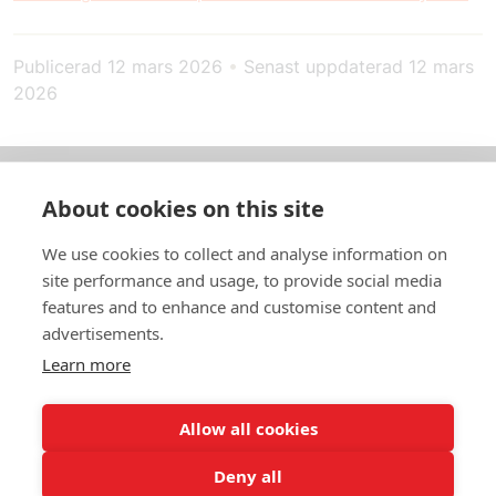
Publicerad
12 mars 2026
•
Senast uppdaterad
12 mars
2026
About cookies on this site
Om oss
We use cookies to collect and analyse information on
In English
site performance and usage, to provide social media
features and to enhance and customise content and
Standardavtal
advertisements.
Learn more
Snabblänkar
Allow all cookies
Deny all
In English
Om webbplatsen