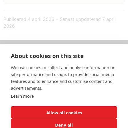
Publicerad
4 april 2026
•
Senast uppdaterad
7 april
2026
About cookies on this site
Om oss
We use cookies to collect and analyse information on
In English
site performance and usage, to provide social media
features and to enhance and customise content and
Standardavtal
advertisements.
Learn more
Snabblänkar
Allow all cookies
Deny all
In English
Om webbplatsen