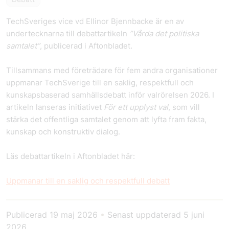
TechSveriges vice vd Ellinor Bjennbacke är en av
undertecknarna till debattartikeln
”Vårda det politiska
samtalet”
, publicerad i Aftonbladet.
Tillsammans med företrädare för fem andra organisationer
uppmanar TechSverige till en saklig, respektfull och
kunskapsbaserad samhällsdebatt inför valrörelsen 2026. I
artikeln lanseras initiativet
För ett upplyst val
, som vill
stärka det offentliga samtalet genom att lyfta fram fakta,
kunskap och konstruktiv dialog.
Läs debattartikeln i Aftonbladet här:
Uppmanar till en saklig och respektfull debatt
Publicerad
19 maj 2026
•
Senast uppdaterad
5 juni
2026