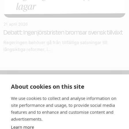
21 april 2026
Debatt: Ingenjörsbristen bromsar svensk tillväxt
Regeringen behöver gå från tillfälliga satsningar till
långsiktiga reformer, i...
About cookies on this site
Om oss
We use cookies to collect and analyse information on
In English
site performance and usage, to provide social media
features and to enhance and customise content and
Standardavtal
advertisements.
Learn more
Snabblänkar