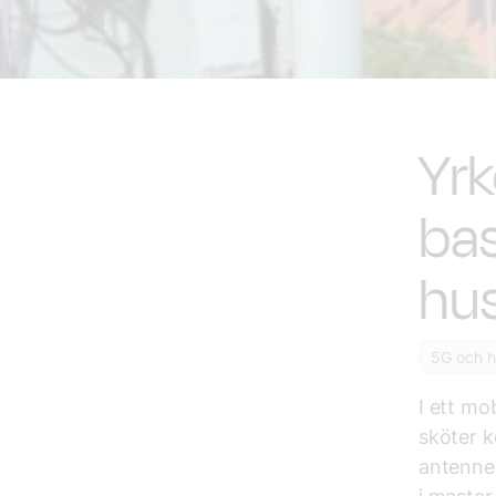
Yrk
bas
hu
5G och h
I ett mo
sköter 
antenner