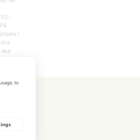
a fall
VVS-
 På
arbete i
mans
 ska
 för
usage, to
tings