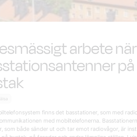
esmässigt arbete nä
stationsantenner på
stak
älsa
biltelefonsystem finns det basstationer, som med radi
kommunikationen med mobiltelefonerna. Basstationer
, som både sänder ut och tar emot radiovågor, är inst