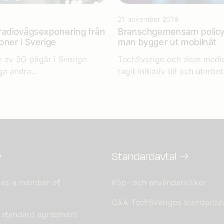
21 november 2019
radiovågsexponering från
Branschgemensam policy 
oner i Sverige
man bygger ut mobilnät
 av 5G pågår i Sverige
TechSverige och dess med
a andra...
tagit initiativ till och utarbet
Standardavtal
 as a member of
Köp- och användarvillkor
Q&A TechSveriges standardav
s standard agreement