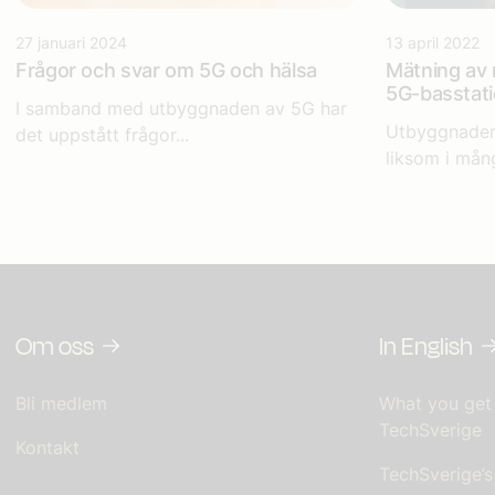
27 januari 2024
13 april 2022
Frågor och svar om 5G och hälsa
Mätning av 
5G-basstati
I samband med utbyggnaden av 5G har
Utbyggnaden
det uppstått frågor...
liksom i mång
Om oss
In English
Bli medlem
What you get
TechSverige
Kontakt
TechSverige’