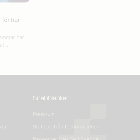
för hur
lemmar har
at...
Snabblänkar
Pressrum
tal
Statistik från techbranschen
Rapporter från TechSverige