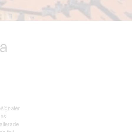
ra
osignaler
nas
allerade