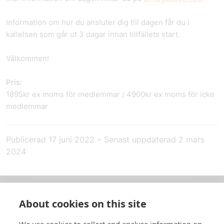
Information om hur du ansluter dig till dagen får du i
kallelsen som går ut 3 dagar innan tillfällets start.
Välkommen!
Pris:
1895kr ex moms för medlemmar / 4900kr ex moms för icke
medlemmar
Publicerad
17 juni 2022
•
Senast uppdaterad
2 mars
2024
About cookies on this site
Om oss