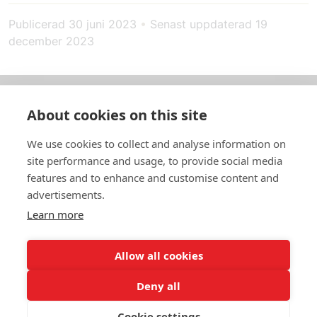
Publicerad
30 juni 2023
•
Senast uppdaterad
19
december 2023
About cookies on this site
Om oss
We use cookies to collect and analyse information on
In English
site performance and usage, to provide social media
features and to enhance and customise content and
Standardavtal
advertisements.
Learn more
Snabblänkar
Allow all cookies
Deny all
In English
Om webbplatsen
Dataskyddspolicy
Cookie settings