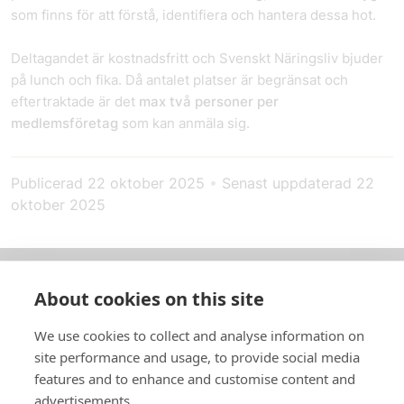
som finns för att förstå, identifiera och hantera dessa hot.
Deltagandet är kostnadsfritt och Svenskt Näringsliv bjuder
på lunch och fika. Då antalet platser är begränsat och
eftertraktade är det
max två personer per
medlemsföretag
som kan anmäla sig.
Publicerad
22 oktober 2025
•
Senast uppdaterad
22
oktober 2025
About cookies on this site
Om oss
We use cookies to collect and analyse information on
In English
site performance and usage, to provide social media
features and to enhance and customise content and
Standardavtal
advertisements.