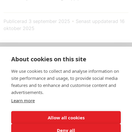
Publicerad
3 september 2025
•
Senast uppdaterad
16
oktober 2025
About cookies on this site
Om oss
We use cookies to collect and analyse information on
In English
site performance and usage, to provide social media
features and to enhance and customise content and
Standardavtal
advertisements.
Learn more
Snabblänkar
Allow all cookies
Deny all
In English
Om webbplatsen