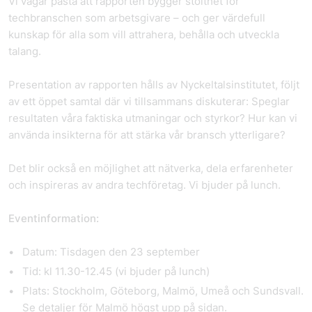
Vi vågar påstå att rapporten bygger stolthet för
techbranschen som arbetsgivare – och ger värdefull
kunskap för alla som vill attrahera, behålla och utveckla
talang.
Presentation av rapporten hålls av Nyckeltalsinstitutet, följt
av ett öppet samtal där vi tillsammans diskuterar: Speglar
resultaten våra faktiska utmaningar och styrkor? Hur kan vi
använda insikterna för att stärka vår bransch ytterligare?
Det blir också en möjlighet att nätverka, dela erfarenheter
och inspireras av andra techföretag. Vi bjuder på lunch.
Eventinformation:
Datum:
Tisdagen den 23 september
Tid:
kl 11.30-12.45 (vi bjuder på lunch)
Plats:
Stockholm, Göteborg, Malmö, Umeå och Sundsvall.
Se detaljer för Malmö högst upp på sidan.