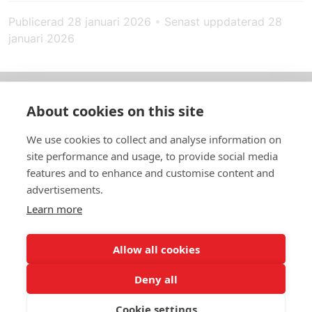
Publicerad
28 januari 2026
•
Senast uppdaterad
28
januari 2026
About cookies on this site
Om oss
We use cookies to collect and analyse information on
In English
site performance and usage, to provide social media
features and to enhance and customise content and
Standardavtal
advertisements.
Learn more
Snabblänkar
Allow all cookies
Deny all
In English
Om webbplatsen
Dataskyddspolicy
Cookie settings