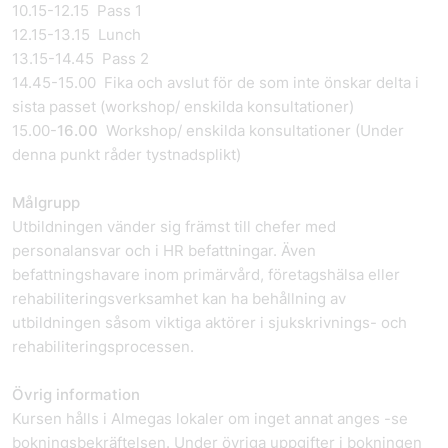
10.15-12.15 Pass 1
12.15-13.15 Lunch
13.15-14.45 Pass 2
14.45-15.00 Fika och avslut för de som inte önskar delta i
sista passet (workshop/ enskilda konsultationer)
15.00-
16.00
Workshop/ enskilda konsultationer (Under
denna punkt råder tystnadsplikt)
Målgrupp
Utbildningen vänder sig främst till chefer med
personalansvar och i HR befattningar. Även
befattningshavare inom primärvård, företagshälsa eller
rehabiliteringsverksamhet kan ha behållning av
utbildningen såsom viktiga aktörer i sjukskrivnings- och
rehabiliteringsprocessen.
Övrig information
Kursen hålls i Almegas lokaler om inget annat anges -se
bokningsbekräftelsen. Under övriga uppgifter i bokningen