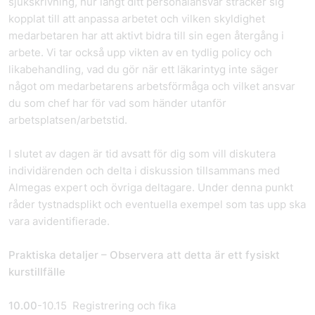
sjukskrivning, hur långt ditt personalansvar sträcker sig
kopplat till att anpassa arbetet och vilken skyldighet
medarbetaren har att aktivt bidra till sin egen återgång i
arbete. Vi tar också upp vikten av en tydlig policy och
likabehandling, vad du gör när ett läkarintyg inte säger
något om medarbetarens arbetsförmåga och vilket ansvar
du som chef har för vad som händer utanför
arbetsplatsen/arbetstid.
I slutet av dagen är tid avsatt för dig som vill diskutera
individärenden och delta i diskussion tillsammans med
Almegas expert och övriga deltagare. Under denna punkt
råder tystnadsplikt och eventuella exempel som tas upp ska
vara avidentifierade.
Praktiska detaljer – Observera att detta är ett fysiskt
kurstillfälle
10.00
-10.15 Registrering och fika