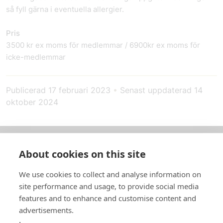
så fyll gärna i eventuella allergier.
Pris
3500 kr ex moms för medlemmar / 6900kr ex moms för
icke-medlemmar
Publicerad
17 februari 2023
•
Senast uppdaterad
14
oktober 2024
About cookies on this site
Om oss
We use cookies to collect and analyse information on
In English
site performance and usage, to provide social media
features and to enhance and customise content and
Standardavtal
advertisements.